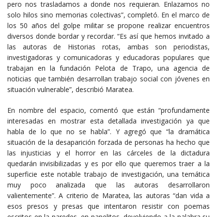
pero nos trasladamos a donde nos requieran. Enlazamos no
solo hilos sino memorias colectivas”, completó. En el marco de
los 50 años del golpe militar se propone realizar encuentros
diversos donde bordar y recordar. “Es así que hemos invitado a
las autoras de Historias rotas, ambas son periodistas,
investigadoras y comunicadoras y educadoras populares que
trabajan en la fundación Pelota de Trapo, una agencia de
noticias que también desarrollan trabajo social con jóvenes en
situación vulnerable”, describió Maratea.
En nombre del espacio, comentó que están “profundamente
interesadas en mostrar esta detallada investigación ya que
habla de lo que no se habla”. Y agregó que “la dramática
situación de la desaparición forzada de personas ha hecho que
las injusticias y el horror en las cárceles de la dictadura
quedarán invisibilizadas y es por ello que queremos traer a la
superficie este notable trabajo de investigación, una temática
muy poco analizada que las autoras desarrollaron
valientemente”. A criterio de Maratea, las autoras “dan vida a
esos presos y presas que intentaron resistir con poemas
escritos en la paredes, en papelitos, devolviendo a la palabra su