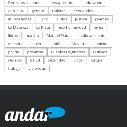
Derechos Humanos
desaparecidos
educación
escuelas
genero
Habitat
identidades
inundaciones
juicio
juicios
justicia
jóvenes
La Matanza
La Plata
lesa humanidad
leyes
libros
marcha
Mar del Plata
medio ambiente
memoria
mujeres
Niñez
Olavarría
opinion
policía
provincia
Pueblos Originarios
Quilmes
reclamo
Salud
seguridad
Sitios
tortura
trabajo
violencias