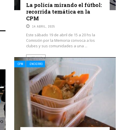
La policía mirando el fútbol:
recorrida temática en la
CPM
14 ABRIL, 2025
Este sábado 19 de abril de 15 a 20 hs la
Comisión por la Memoria convoca a los
clubes y sus comunidades a una ...
LEE MAS
CPM
ENCIERRO