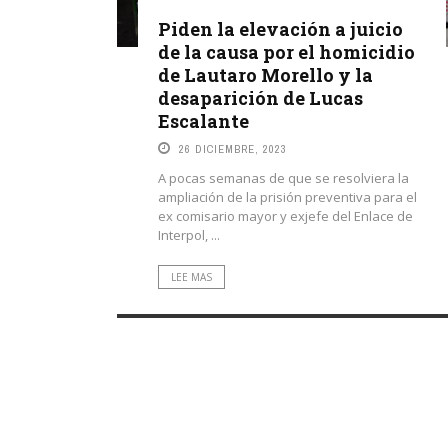
Piden la elevación a juicio
de la causa por el homicidio
de Lautaro Morello y la
desaparición de Lucas
Escalante
26 DICIEMBRE, 2023
A pocas semanas de que se resolviera la
ampliación de la prisión preventiva para el
ex comisario mayor y exjefe del Enlace de
Interpol, ...
LEE MAS