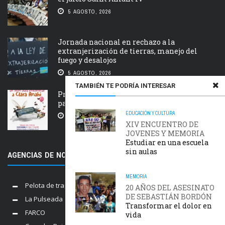
5 AGOSTO, 2026
Jornada nacional en rechazo a la
extranjerización de tierras, manejo del
fuego y desalojos
5 AGOSTO, 2026
TAMBIÉN TE PODRÍA INTERESAR
Próxima estación: un tren de ida y vuelta
para Clara Anahí
EDUCACIÓN Y CULTURA
5 AGOSTO, 2026
XIV ENCUENTRO DE
JOVENES Y MEMORIA
Estudiar en una escuela
sin aulas
AGENCIAS DE NOTICIAS AMIGAS
MEMORIA
Pelota de trapo
20 AÑOS DEL ASESINATO
DE SEBASTIÁN BORDÓN
La Pulseada
Transformar el dolor en
FARCO
vida