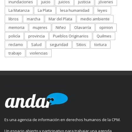
inundaciones
juicio
juicios
justicia
jóvenes
La Matanza
La Plata
lesa humanidad
leyes
libros
marcha
Mar del Plata
medio ambiente
memoria
mujeres
Niñez
Olavarría
opinion
policía
provincia
Pueblos Originarios
Quilmes
reclamo
Salud
seguridad
Sitios
tortura
trabajo
violencias
Es una agencia de información en derechos humanos de la CPM.
Un espacio abierto y participativo para trabajar una agenda,