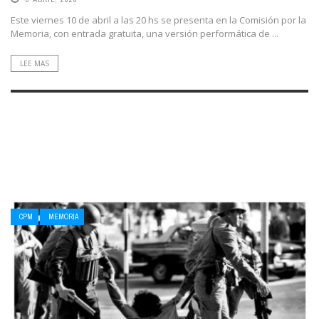
Este viernes 10 de abril a las 20 hs se presenta en la Comisión por la
Memoria, con entrada gratuita, una versión performática de ...
LEE MAS
CPM
MEMORIA