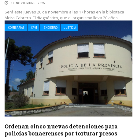
17 NOVIEMBRE, 2025
Será este jueves 20 de noviembre a las 17 horas en la biblioteca
Alcira Cabrera. El diagnóstico, que el organismo lleva 20 años
realizando a ...
COMISARÍAS
CPM
ENCIERRO
JUSTICIA
LEE MAS
Ordenan cinco nuevas detenciones para
policías bonaerenses por torturar presos