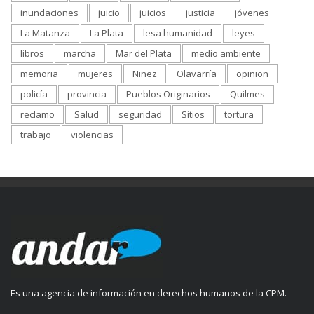
inundaciones
juicio
juicios
justicia
jóvenes
La Matanza
La Plata
lesa humanidad
leyes
libros
marcha
Mar del Plata
medio ambiente
memoria
mujeres
Niñez
Olavarría
opinion
policía
provincia
Pueblos Originarios
Quilmes
reclamo
Salud
seguridad
Sitios
tortura
trabajo
violencias
Es una agencia de información en derechos humanos de la CPM.