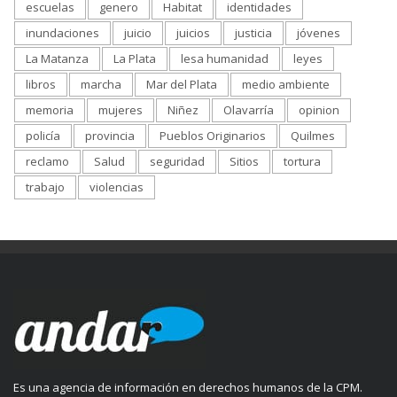
escuelas
genero
Habitat
identidades
inundaciones
juicio
juicios
justicia
jóvenes
La Matanza
La Plata
lesa humanidad
leyes
libros
marcha
Mar del Plata
medio ambiente
memoria
mujeres
Niñez
Olavarría
opinion
policía
provincia
Pueblos Originarios
Quilmes
reclamo
Salud
seguridad
Sitios
tortura
trabajo
violencias
Es una agencia de información en derechos humanos de la CPM.