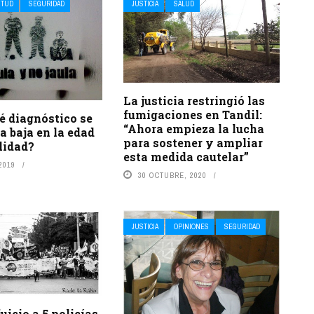
NTUD
SEGURIDAD
JUSTICIA
SALUD
La justicia restringió las
fumigaciones en Tandil:
é diagnóstico se
“Ahora empieza la lucha
a baja en la edad
para sostener y ampliar
lidad?
esta medida cautelar”
2019
30 OCTUBRE, 2020
JUSTICIA
OPINIONES
SEGURIDAD
uicio a 5 policías