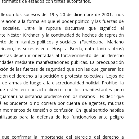
s formatos de estados con tintes autoritarios.
lexión los sucesos del 19 y 20 de diciembre de 2001, nos
elación a la forma en que el poder político y las fuerzas de
sociales. Entre la ruptura discursiva que significó el
nte Néstor Kirchner, y la continuidad de hechos de represión
to de militantes políticos y sociales (Fuentealba, Mariano
icano, los sucesos en el Hospital Borda, entre tantos otros)
estas deben ir orientadas al fortalecimiento de un derecho
ridades mediante manifestaciones públicas. La preocupación
cción de las fuerzas de seguridad que son las que generan los
ción del derecho a la petición o protesta colectivas. Lejos de
 de armas de fuego a la discrecionalidad policial. Prohíbe la
ue estén en contacto directo con los manifestantes pero
guardar una distancia prudente con los mismos¨. Es decir que
ué es prudente o no correrá por cuenta de agentes, muchas
 momentos de tensión o confusión. En igual sentido habilita
ilizadas para la defensa de los funcionarios ante peligro
que confirmar la importancia del ejercicio del derecho a