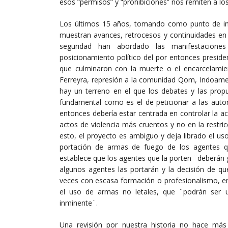
esos “permisos” y “prohibiciones” nos remiten a lo
Los últimos 15 años, tomando como punto de inf
muestran avances, retrocesos y continuidades en r
seguridad han abordado las manifestaciones 
posicionamiento político del por entonces preside
que culminaron con la muerte o el encarcelamien
Ferreyra, represión a la comunidad Qom, Indoamer
hay un terreno en el que los debates y las propu
fundamental como es el de peticionar a las auto
entonces debería estar centrada en controlar la a
actos de violencia más cruentos y no en la restric
esto, el proyecto es ambiguo y deja librado el uso
portación de armas de fuego de los agentes q
establece que los agentes que la porten ¨deberán 
algunos agentes las portarán y la decisión de q
veces con escasa formación o profesionalismo, en
el uso de armas no letales, que ¨podrán ser ut
inminente¨.
Una revisión por nuestra historia no hace más 