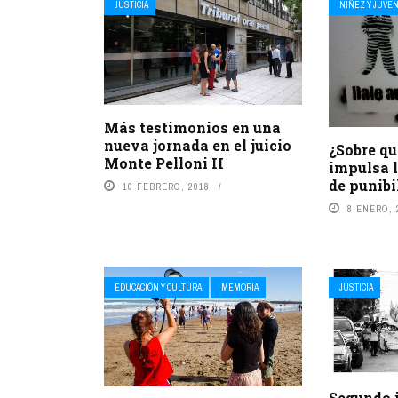
JUSTICIA
NIÑEZ Y JUVE
Más testimonios en una
nueva jornada en el juicio
¿Sobre qu
Monte Pelloni II
impulsa l
de punibi
10 FEBRERO, 2018
8 ENERO, 
EDUCACIÓN Y CULTURA
MEMORIA
JUSTICIA
Segundo j