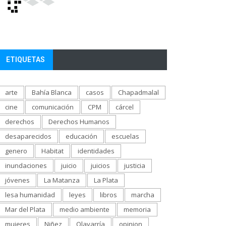
ETIQUETAS
arte
Bahía Blanca
casos
Chapadmalal
cine
comunicación
CPM
cárcel
derechos
Derechos Humanos
desaparecidos
educación
escuelas
genero
Habitat
identidades
inundaciones
juicio
juicios
justicia
jóvenes
La Matanza
La Plata
lesa humanidad
leyes
libros
marcha
Mar del Plata
medio ambiente
memoria
mujeres
Niñez
Olavarría
opinion