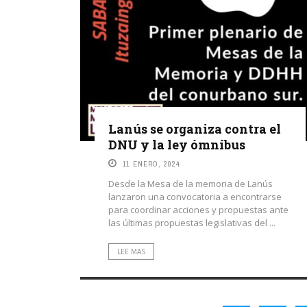
Lanús se organiza contra el
DNU y la ley ómnibus
11 ENERO, 2024
Desde la Mesa de la memoria de Lanús
lanzaron una convocatoria a encontrarse
para coordinar acciones y propuestas ante
las últimas propuestas legislativas del ...
LEE MAS