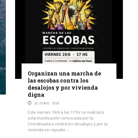
Organizan una marcha de
las escobas contra los
desalojos y por vivienda
digna
18 JUNIO, 2026
Este viernes 19/6 a las 17 hs se realizará
esta movilización convocada por la
Coordinadora contra los desalojos y por la
vivienda en repudio ...