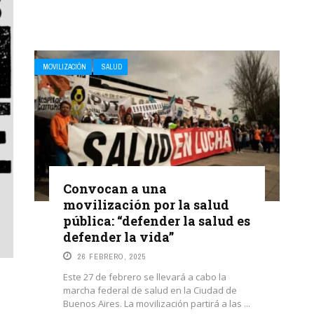
MOVILIZACIÓN
SALUD
Convocan a una
movilización por la salud
pública: “defender la salud es
defender la vida”
26 FEBRERO, 2025
Este 27 de febrero se llevará a cabo la
marcha federal de salud en la Ciudad de
Buenos Aires. La movilización partirá a las ...