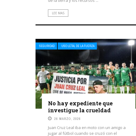
de la tierra y los recursos ...
LEE MAS
SEGURIDAD
USO LETAL DE LA FUERZA
No hay expediente que
investigue la crueldad
26 MARZO, 2026
Juan Cruz Leal iba en moto con un amigo a
jugar al fútbol cuando se cruzó con el