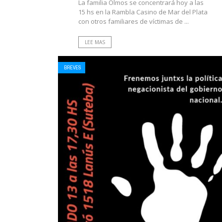
La familia Olmos se concentrará hoy a las
15 hs en la Rambla Casino de Mar del Plata
con otros familiares de víctimas de ...
LEE MAS
BREVES