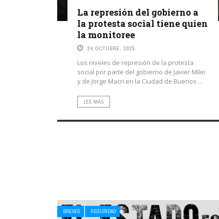
La represión del gobierno a
la protesta social tiene quien
la monitoree
24 OCTUBRE, 2025
Los niveles de represión de la protesta
social por parte del gobierno de Javier Milei
y de Jorge Macri en la Ciudad de Buenos ...
LEE MAS
BREVES
SEGURIDAD