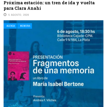
Próxima estación: un tren de ida y vuelta
para Clara Anahí
5 AGOSTO, 2026
La Asociación Anahí y la biblioteca La Chicharra coordinan este
sábado 8 de agosto un recorrido de ida y vuelta desde Meridiano V
AGENDA
MEMORIA
enfocado ...
LEE MAS