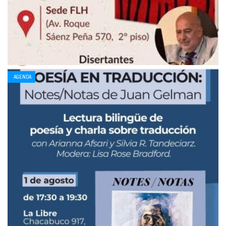
AGENDA
Se presenta el libro Uruguay 1965: primer
reconocimiento del genocidio armenio
31 JULIO, 2026
Será el jueves 6 de agosto a las 18:30 hs. en la sede de la Fundación
Luisa Hairabedian (Av. Roque Saenz Peña 570). Se ...
LEE MAS