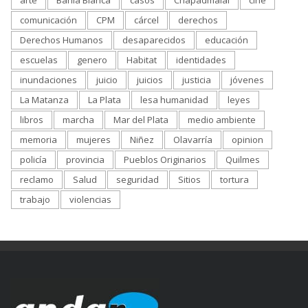
arte
Bahía Blanca
casos
Chapadmalal
cine
comunicación
CPM
cárcel
derechos
Derechos Humanos
desaparecidos
educación
escuelas
genero
Habitat
identidades
inundaciones
juicio
juicios
justicia
jóvenes
La Matanza
La Plata
lesa humanidad
leyes
libros
marcha
Mar del Plata
medio ambiente
memoria
mujeres
Niñez
Olavarría
opinion
policía
provincia
Pueblos Originarios
Quilmes
reclamo
Salud
seguridad
Sitios
tortura
trabajo
violencias