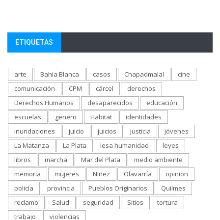
ETIQUETAS
arte
Bahía Blanca
casos
Chapadmalal
cine
comunicación
CPM
cárcel
derechos
Derechos Humanos
desaparecidos
educación
escuelas
genero
Habitat
identidades
inundaciones
juicio
juicios
justicia
jóvenes
La Matanza
La Plata
lesa humanidad
leyes
libros
marcha
Mar del Plata
medio ambiente
memoria
mujeres
Niñez
Olavarría
opinion
policía
provincia
Pueblos Originarios
Quilmes
reclamo
Salud
seguridad
Sitios
tortura
trabajo
violencias