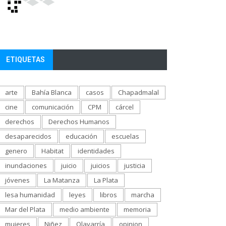
ETIQUETAS
arte
Bahía Blanca
casos
Chapadmalal
cine
comunicación
CPM
cárcel
derechos
Derechos Humanos
desaparecidos
educación
escuelas
genero
Habitat
identidades
inundaciones
juicio
juicios
justicia
jóvenes
La Matanza
La Plata
lesa humanidad
leyes
libros
marcha
Mar del Plata
medio ambiente
memoria
mujeres
Niñez
Olavarría
opinion