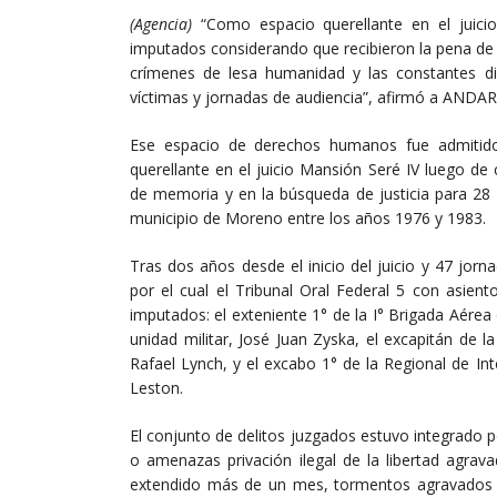
(Agencia)
“Como espacio querellante en el juic
imputados considerando que recibieron la pena de 
crímenes de lesa humanidad y las constantes dif
víctimas y jornadas de audiencia”, afirmó a ANDAR 
Ese espacio de derechos humanos fue admitido
querellante en el juicio Mansión Seré IV luego de 
de memoria y en la búsqueda de justicia para 28 v
municipio de Moreno entre los años 1976 y 1983.
Tras dos años desde el inicio del juicio y 47 jor
por el cual el Tribunal Oral Federal 5 con asien
imputados: el exteniente 1° de la I° Brigada Aérea
unidad militar, José Juan Zyska, el excapitán de 
Rafael Lynch, y el excabo 1° de la Regional de Int
Leston.
El conjunto de delitos juzgados estuvo integrado po
o amenazas privación ilegal de la libertad agra
extendido más de un mes, tormentos agravados po