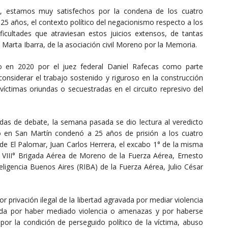
io, estamos muy satisfechos por la condena de los cuatro
25 años, el contexto político del negacionismo respecto a los
icultades que atraviesan estos juicios extensos, de tantas
Marta Ibarra, de la asociación civil Moreno por la Memoria.
 en 2020 por el juez federal Daniel Rafecas como parte
considerar el trabajo sostenido y riguroso en la construcción
íctimas oriundas o secuestradas en el circuito represivo del
nadas de debate, la semana pasada se dio lectura al veredicto
to en San Martín condenó a 25 años de prisión a los cuatro
 de El Palomar, Juan Carlos Herrera, el excabo 1° de la misma
la VIII° Brigada Aérea de Moreno de la Fuerza Aérea, Ernesto
eligencia Buenos Aires (RIBA) de la Fuerza Aérea, Julio César
r privación ilegal de la libertad agravada por mediar violencia
vada por haber mediado violencia o amenazas y por haberse
r la condición de perseguido político de la víctima, abuso