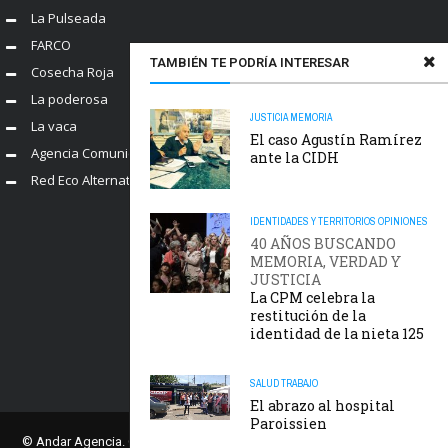
La Pulseada
FARCO
TAMBIÉN TE PODRÍA INTERESAR
Cosecha Roja
La poderosa
JUSTICIA
MEMORIA
La vaca
El caso Agustín Ramírez
Agencia Comunica
ante la CIDH
Red Eco Alternativo
IDENTIDADES Y TERRITORIOS
OPINIONES
40 AÑOS BUSCANDO
MEMORIA, VERDAD Y
JUSTICIA
La CPM celebra la
restitución de la
identidad de la nieta 125
SALUD
TRABAJO
El abrazo al hospital
Paroissien
© Andar Agencia. Comisión Provincial por la Memoria