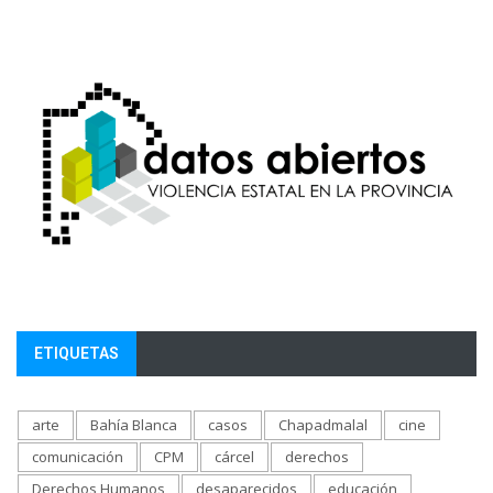
ETIQUETAS
arte
Bahía Blanca
casos
Chapadmalal
cine
comunicación
CPM
cárcel
derechos
Derechos Humanos
desaparecidos
educación