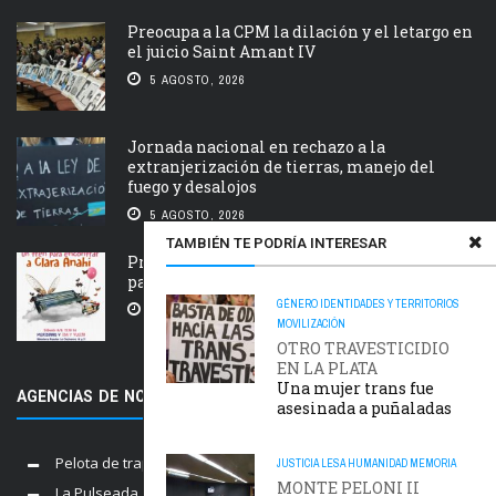
Preocupa a la CPM la dilación y el letargo en
el juicio Saint Amant IV
5 AGOSTO, 2026
Jornada nacional en rechazo a la
extranjerización de tierras, manejo del
fuego y desalojos
5 AGOSTO, 2026
TAMBIÉN TE PODRÍA INTERESAR
Próxima estación: un tren de ida y vuelta
para Clara Anahí
GÉNERO
IDENTIDADES Y TERRITORIOS
5 AGOSTO, 2026
MOVILIZACIÓN
OTRO TRAVESTICIDIO
EN LA PLATA
Una mujer trans fue
AGENCIAS DE NOTICIAS AMIGAS
asesinada a puñaladas
Pelota de trapo
JUSTICIA
LESA HUMANIDAD
MEMORIA
MONTE PELONI II
La Pulseada