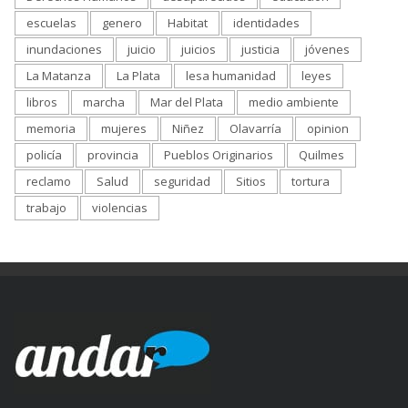
escuelas
genero
Habitat
identidades
inundaciones
juicio
juicios
justicia
jóvenes
La Matanza
La Plata
lesa humanidad
leyes
libros
marcha
Mar del Plata
medio ambiente
memoria
mujeres
Niñez
Olavarría
opinion
policía
provincia
Pueblos Originarios
Quilmes
reclamo
Salud
seguridad
Sitios
tortura
trabajo
violencias