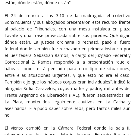
están, dónde están, dónde están”.
El 24 de marzo a las 3.10 de la madrugada el colectivo
SonSinCuenta y sus abogados presentaron este recurso frente
al palacio de Tribunales, con una mesa instalada en plaza
Lavalle y una frase proyectada sobre sus paredes: Qué digan
dónde están. La justicia ordinaria lo rechazó, pasó al fuero
federal donde también fue rechazado en primera instancia por
el juez federal Sebastián Ramos, a cargo del Juzgado Federal y
Correccional 2. Ramos respondió a la presentación “que el
hábeas corpus está pensado para otro tipo de situaciones,
entre ellas situaciones urgentes, y que esto no era el caso.
También dijo que los hábeas corpus eran individuales”, indicó la
abogada Sofía Caravelos, cuyos madre y padre, militantes del
Frente Argentino de Liberación (FAL), fueron secuestrados en
La Plata, mantenidos ilegalmente cautivos en La Cacha y
asesinados. Ella pudo saber sobre ellos, pero tantos miles aún
no.
El viento cambió en la Cámara Federal donde la sala II,
integrada por los jueces Martín Irurzun, Eduardo Farah y