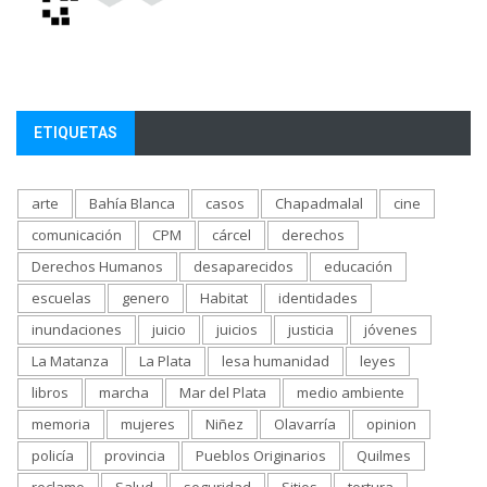
ETIQUETAS
arte
Bahía Blanca
casos
Chapadmalal
cine
comunicación
CPM
cárcel
derechos
Derechos Humanos
desaparecidos
educación
escuelas
genero
Habitat
identidades
inundaciones
juicio
juicios
justicia
jóvenes
La Matanza
La Plata
lesa humanidad
leyes
libros
marcha
Mar del Plata
medio ambiente
memoria
mujeres
Niñez
Olavarría
opinion
policía
provincia
Pueblos Originarios
Quilmes