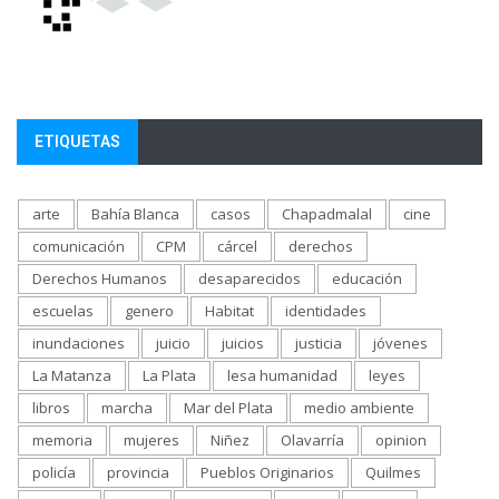
ETIQUETAS
arte
Bahía Blanca
casos
Chapadmalal
cine
comunicación
CPM
cárcel
derechos
Derechos Humanos
desaparecidos
educación
escuelas
genero
Habitat
identidades
inundaciones
juicio
juicios
justicia
jóvenes
La Matanza
La Plata
lesa humanidad
leyes
libros
marcha
Mar del Plata
medio ambiente
memoria
mujeres
Niñez
Olavarría
opinion
policía
provincia
Pueblos Originarios
Quilmes