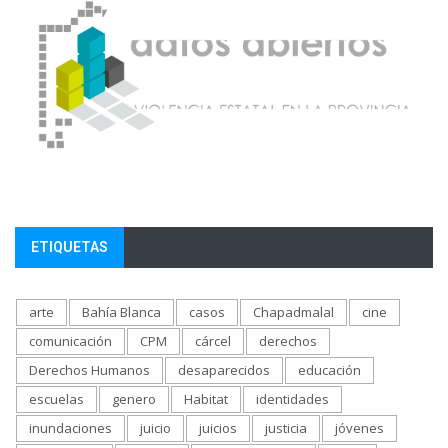
ETIQUETAS
arte
Bahía Blanca
casos
Chapadmalal
cine
comunicación
CPM
cárcel
derechos
Derechos Humanos
desaparecidos
educación
escuelas
genero
Habitat
identidades
inundaciones
juicio
juicios
justicia
jóvenes