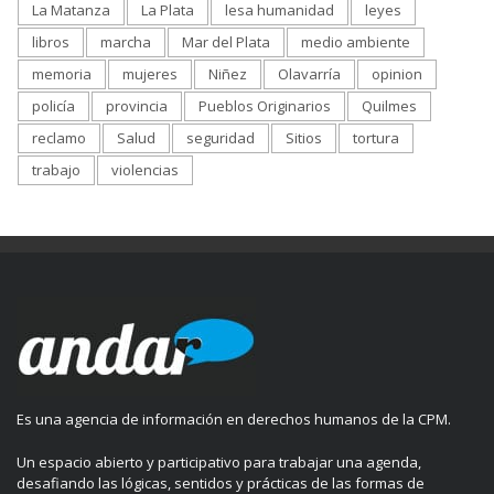
La Matanza
La Plata
lesa humanidad
leyes
libros
marcha
Mar del Plata
medio ambiente
memoria
mujeres
Niñez
Olavarría
opinion
policía
provincia
Pueblos Originarios
Quilmes
reclamo
Salud
seguridad
Sitios
tortura
trabajo
violencias
Es una agencia de información en derechos humanos de la CPM.
Un espacio abierto y participativo para trabajar una agenda,
desafiando las lógicas, sentidos y prácticas de las formas de