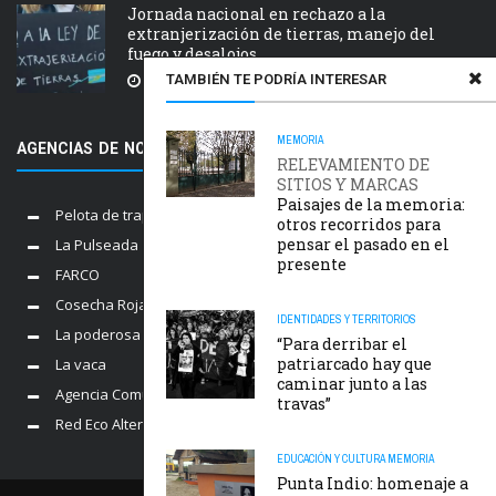
Jornada nacional en rechazo a la
extranjerización de tierras, manejo del
fuego y desalojos
TAMBIÉN TE PODRÍA INTERESAR
5 AGOSTO, 2026
MEMORIA
AGENCIAS DE NOTICIAS AMIGAS
RELEVAMIENTO DE
SITIOS Y MARCAS
Paisajes de la memoria:
Pelota de trapo
otros recorridos para
pensar el pasado en el
La Pulseada
presente
FARCO
Cosecha Roja
IDENTIDADES Y TERRITORIOS
La poderosa
“Para derribar el
patriarcado hay que
La vaca
caminar junto a las
Agencia Comunica
travas”
Red Eco Alternativo
EDUCACIÓN Y CULTURA
MEMORIA
Punta Indio: homenaje a