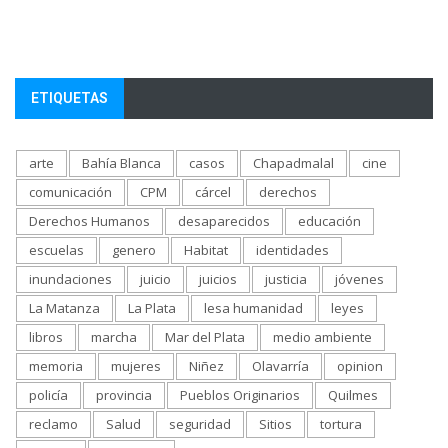
ETIQUETAS
arte
Bahía Blanca
casos
Chapadmalal
cine
comunicación
CPM
cárcel
derechos
Derechos Humanos
desaparecidos
educación
escuelas
genero
Habitat
identidades
inundaciones
juicio
juicios
justicia
jóvenes
La Matanza
La Plata
lesa humanidad
leyes
libros
marcha
Mar del Plata
medio ambiente
memoria
mujeres
Niñez
Olavarría
opinion
policía
provincia
Pueblos Originarios
Quilmes
reclamo
Salud
seguridad
Sitios
tortura