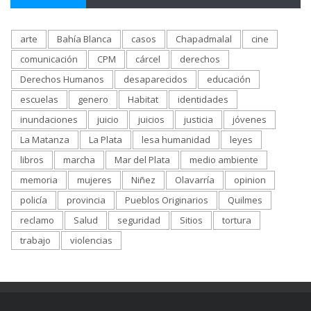
arte
Bahía Blanca
casos
Chapadmalal
cine
comunicación
CPM
cárcel
derechos
Derechos Humanos
desaparecidos
educación
escuelas
genero
Habitat
identidades
inundaciones
juicio
juicios
justicia
jóvenes
La Matanza
La Plata
lesa humanidad
leyes
libros
marcha
Mar del Plata
medio ambiente
memoria
mujeres
Niñez
Olavarría
opinion
policía
provincia
Pueblos Originarios
Quilmes
reclamo
Salud
seguridad
Sitios
tortura
trabajo
violencias