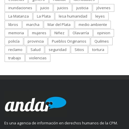
inundaciones
juicio
juicios
justicia
jóvenes
La Matanza
La Plata
lesa humanidad
leyes
libros
marcha
Mar del Plata
medio ambiente
memoria
mujeres
Niñez
Olavarría
opinion
policía
provincia
Pueblos Originarios
Quilmes
reclamo
Salud
seguridad
Sitios
tortura
trabajo
violencias
Es una agencia de información en derechos humanos de la CPM.