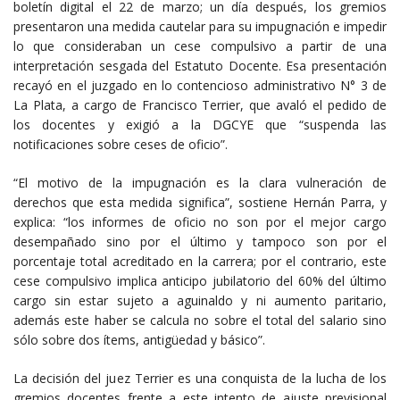
boletín digital el 22 de marzo; un día después, los gremios
presentaron una medida cautelar para su impugnación e impedir
lo que consideraban un cese compulsivo a partir de una
interpretación sesgada del Estatuto Docente. Esa presentación
recayó en el juzgado en lo contencioso administrativo N° 3 de
La Plata, a cargo de Francisco Terrier, que avaló el pedido de
los docentes y exigió a la DGCYE que “suspenda las
notificaciones sobre ceses de oficio”.
“El motivo de la impugnación es la clara vulneración de
derechos que esta medida significa”, sostiene Hernán Parra, y
explica: “los informes de oficio no son por el mejor cargo
desempañado sino por el último y tampoco son por el
porcentaje total acreditado en la carrera; por el contrario, este
cese compulsivo implica anticipo jubilatorio del 60% del último
cargo sin estar sujeto a aguinaldo y ni aumento paritario,
además este haber se calcula no sobre el total del salario sino
sólo sobre dos ítems, antigüedad y básico”.
La decisión del juez Terrier es una conquista de la lucha de los
gremios docentes frente a este intento de ajuste previsional