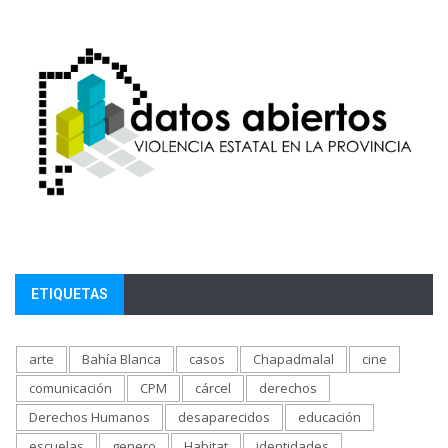
ETIQUETAS
arte
Bahía Blanca
casos
Chapadmalal
cine
comunicación
CPM
cárcel
derechos
Derechos Humanos
desaparecidos
educación
escuelas
genero
Habitat
identidades