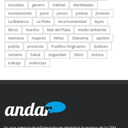
escuelas
genero
Habitat
identidades
inundaciones
juicio
juicios
justicia
jóvenes
La Matanza
La Plata
lesa humanidad
leyes
libros
marcha
Mar del Plata
medio ambiente
memoria
mujeres
Niñez
Olavarría
opinion
policía
provincia
Pueblos Originarios
Quilmes
reclamo
Salud
seguridad
Sitios
tortura
trabajo
violencias
Es una agencia de información en derechos humanos de la CPM.