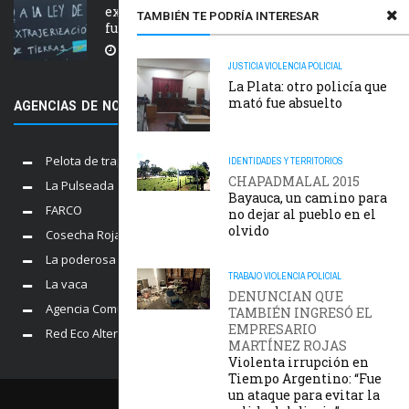
extranjerización de tierras, manejo del
TAMBIÉN TE PODRÍA INTERESAR
fuego y desalojos
5 AGOSTO, 2026
JUSTICIA
VIOLENCIA POLICIAL
La Plata: otro policía que
mató fue absuelto
AGENCIAS DE NOTICIAS AMIGAS
Pelota de trapo
IDENTIDADES Y TERRITORIOS
CHAPADMALAL 2015
La Pulseada
Bayauca, un camino para
FARCO
no dejar al pueblo en el
olvido
Cosecha Roja
La poderosa
TRABAJO
VIOLENCIA POLICIAL
La vaca
DENUNCIAN QUE
Agencia Comunica
TAMBIÉN INGRESÓ EL
EMPRESARIO
Red Eco Alternativo
MARTÍNEZ ROJAS
Violenta irrupción en
Tiempo Argentino: “Fue
un ataque para evitar la