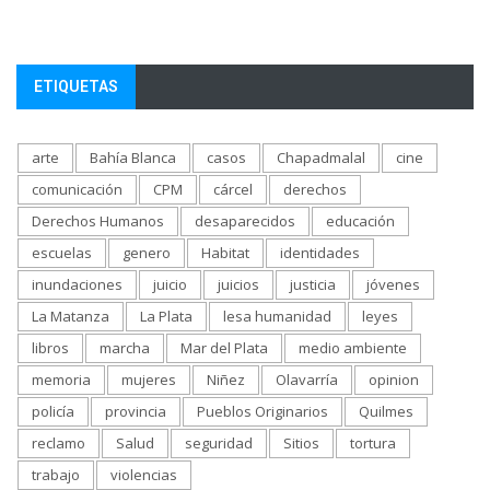
ETIQUETAS
arte
Bahía Blanca
casos
Chapadmalal
cine
comunicación
CPM
cárcel
derechos
Derechos Humanos
desaparecidos
educación
escuelas
genero
Habitat
identidades
inundaciones
juicio
juicios
justicia
jóvenes
La Matanza
La Plata
lesa humanidad
leyes
libros
marcha
Mar del Plata
medio ambiente
memoria
mujeres
Niñez
Olavarría
opinion
policía
provincia
Pueblos Originarios
Quilmes
reclamo
Salud
seguridad
Sitios
tortura
trabajo
violencias