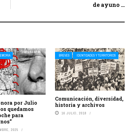
de ayuno ...
EMORIA
BREVES
IDENTIDADES Y TERRITORIOS
Comunicación, diversidad,
onora por Julio
historia y archivos
Nos quedamos
16 JULIO, 2018
oche para
rnos”
MBRE, 2025