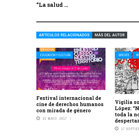
“La salud ...
ARTÍCULOS RELACIONADOS
MÁS DEL AUTOR
EDUCACIÓN Y CULTURA
BREVES
M
Festival internacional de
Vigilia s
cine de derechos humanos
López: “
con mirada de género
toda la n
22 MAYO, 2017
desperta
17 SEPTIE