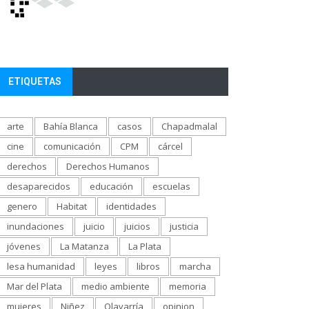
ETIQUETAS
arte
Bahía Blanca
casos
Chapadmalal
cine
comunicación
CPM
cárcel
derechos
Derechos Humanos
desaparecidos
educación
escuelas
genero
Habitat
identidades
inundaciones
juicio
juicios
justicia
jóvenes
La Matanza
La Plata
lesa humanidad
leyes
libros
marcha
Mar del Plata
medio ambiente
memoria
mujeres
Niñez
Olavarría
opinion