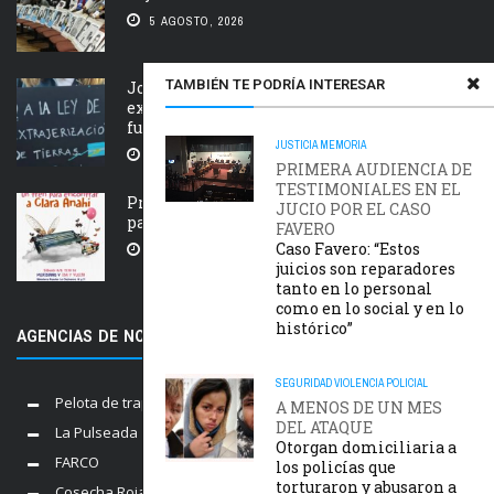
5 AGOSTO, 2026
TAMBIÉN TE PODRÍA INTERESAR
Jornada nacional en rechazo a la
extranjerización de tierras, manejo del
fuego y desalojos
JUSTICIA
MEMORIA
5 AGOSTO, 2026
PRIMERA AUDIENCIA DE
TESTIMONIALES EN EL
Próxima estación: un tren de ida y vuelta
JUCIO POR EL CASO
para Clara Anahí
FAVERO
Caso Favero: “Estos
5 AGOSTO, 2026
juicios son reparadores
tanto en lo personal
como en lo social y en lo
histórico”
AGENCIAS DE NOTICIAS AMIGAS
SEGURIDAD
VIOLENCIA POLICIAL
Pelota de trapo
A MENOS DE UN MES
DEL ATAQUE
La Pulseada
Otorgan domiciliaria a
FARCO
los policías que
torturaron y abusaron a
Cosecha Roja