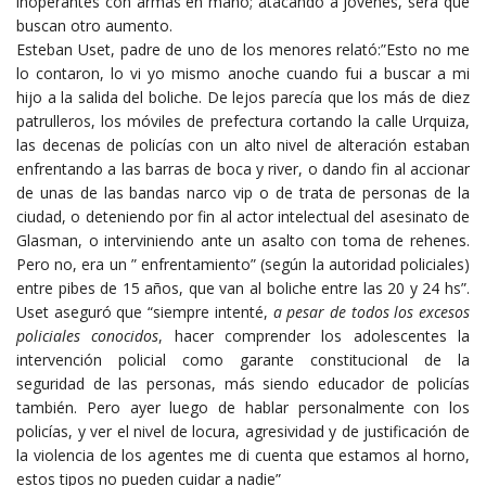
inoperantes con armas en mano; atacando a jóvenes, será que
buscan otro aumento.
Esteban Uset, padre de uno de los menores relató:”Esto no me
lo contaron, lo vi yo mismo anoche cuando fui a buscar a mi
hijo a la salida del boliche. De lejos parecía que los más de diez
patrulleros, los móviles de prefectura cortando la calle Urquiza,
las decenas de policías con un alto nivel de alteración estaban
enfrentando a las barras de boca y river, o dando fin al accionar
de unas de las bandas narco vip o de trata de personas de la
ciudad, o deteniendo por fin al actor intelectual del asesinato de
Glasman, o interviniendo ante un asalto con toma de rehenes.
Pero no, era un ” enfrentamiento” (según la autoridad policiales)
entre pibes de 15 años, que van al boliche entre las 20 y 24 hs”.
Uset aseguró que “siempre intenté,
a pesar de todos los excesos
policiales conocidos
, hacer comprender los adolescentes la
intervención policial como garante constitucional de la
seguridad de las personas, más siendo educador de policías
también. Pero ayer luego de hablar personalmente con los
policías, y ver el nivel de locura, agresividad y de justificación de
la violencia de los agentes me di cuenta que estamos al horno,
estos tipos no pueden cuidar a nadie”