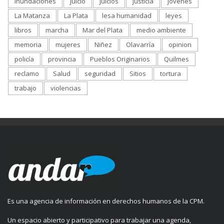
inundaciones
juicio
juicios
justicia
jóvenes
La Matanza
La Plata
lesa humanidad
leyes
libros
marcha
Mar del Plata
medio ambiente
memoria
mujeres
Niñez
Olavarría
opinion
policía
provincia
Pueblos Originarios
Quilmes
reclamo
Salud
seguridad
Sitios
tortura
trabajo
violencias
Es una agencia de información en derechos humanos de la CPM.
Un espacio abierto y participativo para trabajar una agenda,