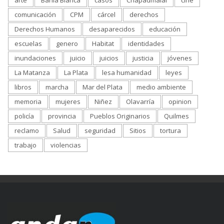
arte
Bahía Blanca
casos
Chapadmalal
cine
comunicación
CPM
cárcel
derechos
Derechos Humanos
desaparecidos
educación
escuelas
genero
Habitat
identidades
inundaciones
juicio
juicios
justicia
jóvenes
La Matanza
La Plata
lesa humanidad
leyes
libros
marcha
Mar del Plata
medio ambiente
memoria
mujeres
Niñez
Olavarría
opinion
policía
provincia
Pueblos Originarios
Quilmes
reclamo
Salud
seguridad
Sitios
tortura
trabajo
violencias