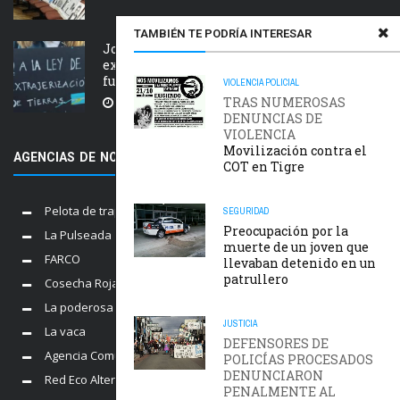
TAMBIÉN TE PODRÍA INTERESAR
Jornada nacional en rechazo a la
extranjerización de tierras, manejo del
fuego y desalojos
VIOLENCIA POLICIAL
TRAS NUMEROSAS
5 AGOSTO, 2026
DENUNCIAS DE
VIOLENCIA
Movilización contra el
AGENCIAS DE NOTICIAS AMIGAS
COT en Tigre
Pelota de trapo
SEGURIDAD
Preocupación por la
La Pulseada
muerte de un joven que
FARCO
llevaban detenido en un
patrullero
Cosecha Roja
La poderosa
JUSTICIA
La vaca
DEFENSORES DE
Agencia Comunica
POLICÍAS PROCESADOS
DENUNCIARON
Red Eco Alternativo
PENALMENTE AL