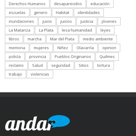
Derechos Humanos
desaparecidos
educación
escuelas
genero
Habitat
identidades
inundaciones
juicio
juicios
justicia
jóvenes
La Matanza
La Plata
lesa humanidad
leyes
libros
marcha
Mar del Plata
medio ambiente
memoria
mujeres
Niñez
Olavarría
opinion
policía
provincia
Pueblos Originarios
Quilmes
reclamo
Salud
seguridad
Sitios
tortura
trabajo
violencias