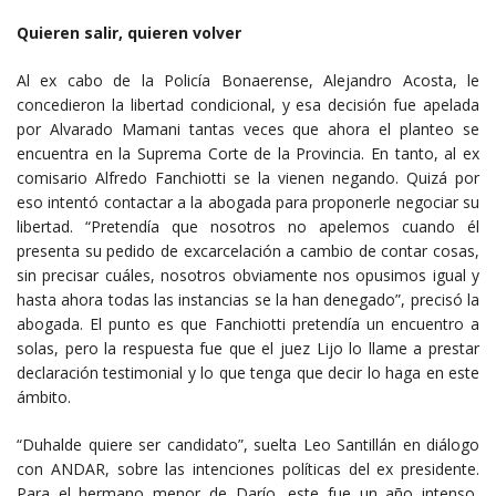
Quieren salir, quieren volver
Al ex cabo de la Policía Bonaerense, Alejandro Acosta, le
concedieron la libertad condicional, y esa decisión fue apelada
por Alvarado Mamani tantas veces que ahora el planteo se
encuentra en la Suprema Corte de la Provincia. En tanto, al ex
comisario Alfredo Fanchiotti se la vienen negando. Quizá por
eso intentó contactar a la abogada para proponerle negociar su
libertad. “Pretendía que nosotros no apelemos cuando él
presenta su pedido de excarcelación a cambio de contar cosas,
sin precisar cuáles, nosotros obviamente nos opusimos igual y
hasta ahora todas las instancias se la han denegado”, precisó la
abogada. El punto es que Fanchiotti pretendía un encuentro a
solas, pero la respuesta fue que el juez Lijo lo llame a prestar
declaración testimonial y lo que tenga que decir lo haga en este
ámbito.
“Duhalde quiere ser candidato”, suelta Leo Santillán en diálogo
con ANDAR, sobre las intenciones políticas del ex presidente.
Para el hermano menor de Darío, este fue un año intenso,