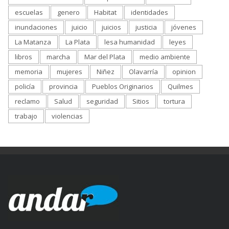
escuelas
genero
Habitat
identidades
inundaciones
juicio
juicios
justicia
jóvenes
La Matanza
La Plata
lesa humanidad
leyes
libros
marcha
Mar del Plata
medio ambiente
memoria
mujeres
Niñez
Olavarría
opinion
policía
provincia
Pueblos Originarios
Quilmes
reclamo
Salud
seguridad
Sitios
tortura
trabajo
violencias