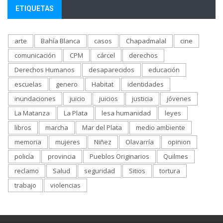
ETIQUETAS
arte
Bahía Blanca
casos
Chapadmalal
cine
comunicación
CPM
cárcel
derechos
Derechos Humanos
desaparecidos
educación
escuelas
genero
Habitat
identidades
inundaciones
juicio
juicios
justicia
jóvenes
La Matanza
La Plata
lesa humanidad
leyes
libros
marcha
Mar del Plata
medio ambiente
memoria
mujeres
Niñez
Olavarría
opinion
policía
provincia
Pueblos Originarios
Quilmes
reclamo
Salud
seguridad
Sitios
tortura
trabajo
violencias