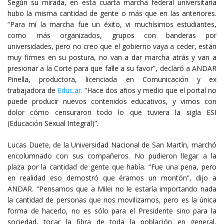
Según su mirada, en esta cuarta marcha federal universitaria
hubo la misma cantidad de gente o más que en las anteriores.
“Para mí la marcha fue un éxito, vi muchísimos estudiantes,
como más organizados, grupos con banderas por
universidades, pero no creo que el gobierno vaya a ceder, están
muy firmes en su postura, no van a dar marcha atrás y van a
presionar a la Corte para que falle a su favor”, declaró a ANDAR
Pinella, productora, licenciada en Comunicación y ex
trabajadora de
Educ.ar
. “Hace dos años y medio que el portal no
puede producir nuevos contenidos educativos, y vimos con
dolor cómo censuraron todo lo que tuviera la sigla ESI
(Educación Sexual Integral)”.
Lucas Duete, de la Universidad Nacional de San Martín, marchó
encolumnado con sus compañeros. No pudieron llegar a la
plaza por la cantidad de gente que había. “Fue una pena, pero
en realidad eso demostró que éramos un montón”, dijo a
ANDAR. “Pensamos que a Milei no le estaría importando nada
la cantidad de personas que nos movilizamos, pero es la única
forma de hacerlo, no es sólo para el Presidente sino para la
sociedad, tocar la fibra de toda la población en general,