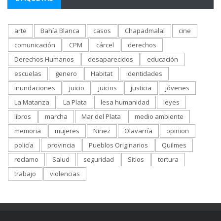
arte
Bahía Blanca
casos
Chapadmalal
cine
comunicación
CPM
cárcel
derechos
Derechos Humanos
desaparecidos
educación
escuelas
genero
Habitat
identidades
inundaciones
juicio
juicios
justicia
jóvenes
La Matanza
La Plata
lesa humanidad
leyes
libros
marcha
Mar del Plata
medio ambiente
memoria
mujeres
Niñez
Olavarría
opinion
policía
provincia
Pueblos Originarios
Quilmes
reclamo
Salud
seguridad
Sitios
tortura
trabajo
violencias