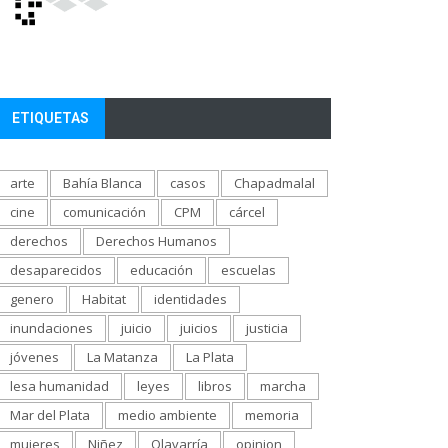
ETIQUETAS
arte
Bahía Blanca
casos
Chapadmalal
cine
comunicación
CPM
cárcel
derechos
Derechos Humanos
desaparecidos
educación
escuelas
genero
Habitat
identidades
inundaciones
juicio
juicios
justicia
jóvenes
La Matanza
La Plata
lesa humanidad
leyes
libros
marcha
Mar del Plata
medio ambiente
memoria
mujeres
Niñez
Olavarría
opinion