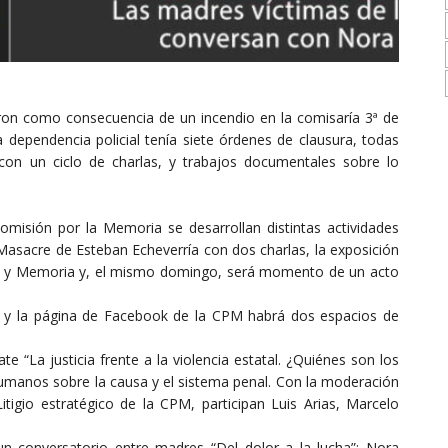
ron como consecuencia de un incendio en la comisaría 3ª de
 dependencia policial tenía siete órdenes de clausura, todas
n un ciclo de charlas, y trabajos documentales sobre lo
Comisión por la Memoria se desarrollan distintas actividades
sacre de Esteban Echeverría con dos charlas, la exposición
es y Memoria y, el mismo domingo, será momento de un acto
e y la página de Facebook de la CPM habrá dos espacios de
te “La justicia frente a la violencia estatal. ¿Quiénes son los
umanos sobre la causa y el sistema penal. Con la moderación
itigio estratégico de la CPM, participan Luis Arias, Marcelo
n conversatorio entre madres “Del dolor a la lucha”: Nora