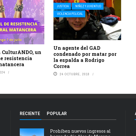
JUSTICIA
NIÑEZ Y JUVENTUD
VIOLENCIA POLICIAL
Un agente del GAD
a CulturANDO, un
condenado por matar por
de resistencia
la espalda a Rodrigo
 matancera
Correa
2024
24 OCTUBRE, 2018
RECIENTE
POPULAR
Prohíben nuevos ingresos al