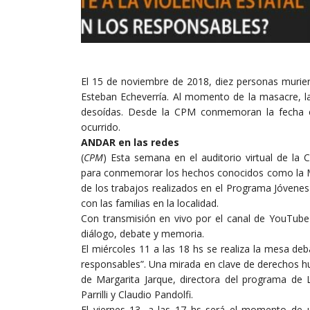
El 15 de noviembre de 2018, diez personas murie
Esteban Echeverría. Al momento de la masacre, la
desoídas. Desde la CPM conmemoran la fecha co
ocurrido.
ANDAR en las redes
(
CPM
) Esta semana en el auditorio virtual de la 
para conmemorar los hechos conocidos como la Ma
de los trabajos realizados en el Programa Jóven
con las familias en la localidad.
Con transmisión en vivo por el canal de YouTub
diálogo, debate y memoria.
El miércoles 11 a las 18 hs se realiza la mesa deba
responsables”. Una mirada en clave de derechos h
de Margarita Jarque, directora del programa de L
Parrilli y Claudio Pandolfi.
El viernes 13, a las 17 hs será el momento de u