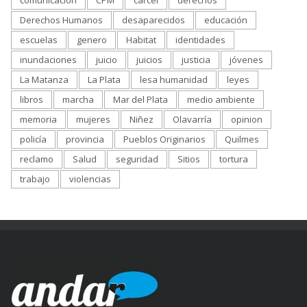
Derechos Humanos
desaparecidos
educación
escuelas
genero
Habitat
identidades
inundaciones
juicio
juicios
justicia
jóvenes
La Matanza
La Plata
lesa humanidad
leyes
libros
marcha
Mar del Plata
medio ambiente
memoria
mujeres
Niñez
Olavarría
opinion
policía
provincia
Pueblos Originarios
Quilmes
reclamo
Salud
seguridad
Sitios
tortura
trabajo
violencias