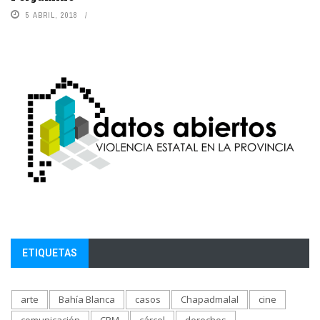
5 ABRIL, 2018
ETIQUETAS
arte
Bahía Blanca
casos
Chapadmalal
cine
comunicación
CPM
cárcel
derechos