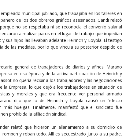
, empleado municipal jubilado, que trabajaba en los talleres en
mpañero de los dos obreros gráficos asesinados. Gandi relató
porque no se respetaba ni se reconocía el convenio salarial
menzaron a realizar paros en el lugar de trabajo que impedían
 y sus hijos las llevaban adelante Heinrich y Loyola. El testigo
 de las medidas, por lo que vincula su posterior despido de
retario general de trabajadores de diarios y afines. Marano
mpresa en esa época y de la activa participación de Heinrich y
assot no quería recibir a los trabajadores y las negociaciones
de la Empresa, lo que dejó a los trabajadores en situación de
físicas y morales y que era frecuente ver personal armado
Marano dijo que lo de Heinrich y Loyola causó un “efecto
ron más huelgas. Finalmente, manifestó que el sindicato fue
en prohibida la afiliación sindical.
inder relató que hicieron un allanamiento a su domicilio de
e rompen y roban todo. Allí es secuestrado junto a su padre,