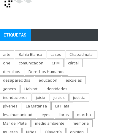
ETIQUETAS
arte
Bahía Blanca
casos
Chapadmalal
cine
comunicación
CPM
cárcel
derechos
Derechos Humanos
desaparecidos
educación
escuelas
genero
Habitat
identidades
inundaciones
juicio
juicios
justicia
jóvenes
La Matanza
La Plata
lesa humanidad
leyes
libros
marcha
Mar del Plata
medio ambiente
memoria
mujeres
Niñez
Olavarría
opinion