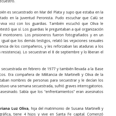
ecuestro.
ién es secuestrado en Mar del Plata y supo que estaba en la
itado en la Juventud Peronista. Pudo escuchar que Calú se
 viva voz con los guardias. También escuchó que Oliva le
ontestó que sí. Los guardias le preguntaban a qué organización
ial montonero. Los prisioneros fueron fotografiados y en un
ual que los demás testigos, relató las vejaciones sexuales
encia de los compañeros, y les reforzaban las ataduras a los
resistencia). Lo secuestran el 8 de septiembre y lo liberan el
e secuestrada en febrero de 1977 y también llevada a la Base
cos. Era compañera de Militancia de Martinelli y Oliva de la
ntaban nombres de personas para secuestrar y le decían los
 Estuvo una semana secuestrada, sufrió graves interrogatorios.
asesinado. Sabía que los “enfrentamientos” eran asesinatos
riana Luz Oliva
, hija del matrimonio de Susana Martinelli y
ráfica, tiene 4 hijos y vive en Santa Fe capital. Comenzó