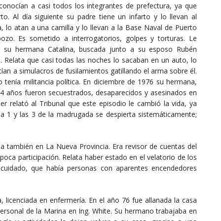
 conocían a casi todos los integrantes de prefectura, ya que
o. Al día siguiente su padre tiene un infarto y lo llevan al
, lo atan a una camilla y lo llevan a la Base Naval de Puerto
zo. Es sometido a interrogatorios, golpes y torturas. Le
r su hermana Catalina, buscada junto a su esposo Rubén
. Relata que casi todas las noches lo sacaban en un auto, lo
ían a simulacros de fusilamientos gatillando el arma sobre él.
o tenía militancia política. En diciembre de 1976 su hermana,
4 años fueron secuestrados, desaparecidos y asesinados en
r relató al Tribunal que este episodio le cambió la vida, ya
a 1 y las 3 de la madrugada se despierta sistemáticamente;
a también en La Nueva Provincia. Era revisor de cuentas del
poca participación. Relata haber estado en el velatorio de los
 cuidado, que había personas con aparentes encendedores
da, licenciada en enfermería. En el año 76 fue allanada la casa
 personal de la Marina en Ing. White. Su hermano trabajaba en