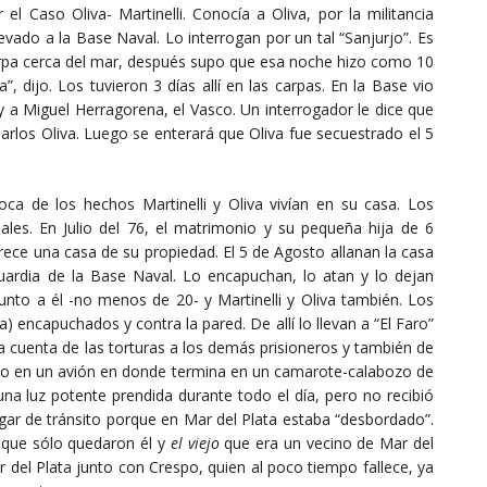
 el Caso Oliva- Martinelli. Conocía a Oliva, por la militancia
levado a la Base Naval. Lo interrogan por un tal “Sanjurjo”. Es
arpa cerca del mar, después supo que esa noche hizo como 10
, dijo. Los tuvieron 3 días allí en las carpas. En la Base vio
y a Miguel Herragorena, el Vasco. Un interrogador le dice que
Carlos Oliva. Luego se enterará que Oliva fue secuestrado el 5
poca de los hechos Martinelli y Oliva vivían en su casa. Los
iales. En Julio del 76, el matrimonio y su pequeña hija de 6
rece una casa de su propiedad. El 5 de Agosto allanan la casa
uardia de la Base Naval. Lo encapuchan, lo atan y lo dejan
to a él -no menos de 20- y Martinelli y Oliva también. Los
 encapuchados y contra la pared. De allí lo llevan a “El Faro”
a cuenta de las torturas a los demás prisioneros y también de
do en un avión en donde termina en un camarote-calabozo de
na luz potente prendida durante todo el día, pero no recibió
gar de tránsito porque en Mar del Plata estaba “desbordado”.
l que sólo quedaron él y
el viejo
que era un vecino de Mar del
r del Plata junto con Crespo, quien al poco tiempo fallece, ya