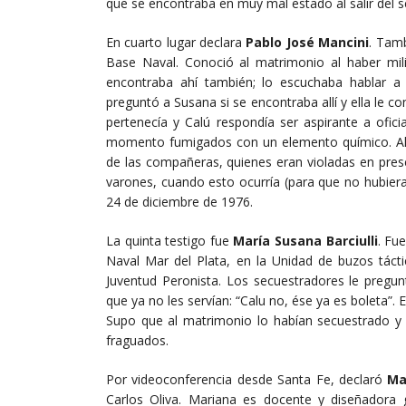
que se encontraba en muy mal estado al salir del s
En cuarto lugar declara
Pablo José Mancini
. Tamb
Base Naval. Conoció al matrimonio al haber mil
encontraba ahí también; lo escuchaba hablar a
preguntó a Susana si se encontraba allí y ella le c
pertenecía y Calú respondía ser aspirante a ofic
momento fumigados con un elemento químico. Al ig
de las compañeras, quienes eran violadas en pres
varones, cuando esto ocurría (para que no hubiera 
24 de diciembre de 1976.
La quinta testigo fue
María Susana Barciulli
. Fu
Naval Mar del Plata, en la Unidad de buzos tácti
Juventud Peronista. Los secuestradores le pregu
que ya no les servían: “Calu no, ése ya es boleta”.
Supo que al matrimonio lo habían secuestrado y 
fraguados.
Por videoconferencia desde Santa Fe, declaró
Ma
Carlos Oliva. Mariana es docente y diseñadora g