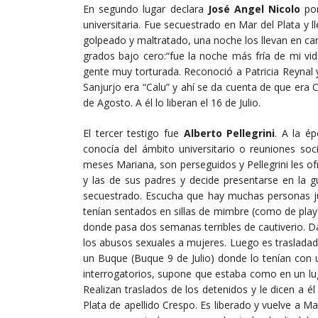
En segundo lugar declara
José Angel Nicolo
por
universitaria. Fue secuestrado en Mar del Plata y l
golpeado y maltratado, una noche los llevan en c
grados bajo cero:“fue la noche más fría de mi vida”
gente muy torturada. Reconoció a Patricia Reynal 
Sanjurjo era “Calu” y ahí se da cuenta de que era 
de Agosto. A él lo liberan el 16 de Julio.
El tercer testigo fue
Alberto Pellegrini
. A la é
conocía del ámbito universitario o reuniones soc
meses Mariana, son perseguidos y Pellegrini les of
y las de sus padres y decide presentarse en la g
secuestrado. Escucha que hay muchas personas jun
tenían sentados en sillas de mimbre (como de playa)
donde pasa dos semanas terribles de cautiverio. D
los abusos sexuales a mujeres. Luego es traslada
un Buque (Buque 9 de Julio) donde lo tenían con u
interrogatorios, supone que estaba como en un lu
Realizan traslados de los detenidos y le dicen a é
Plata de apellido Crespo. Es liberado y vuelve a Ma