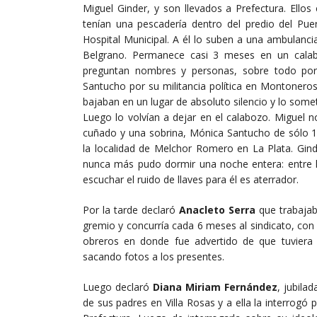
Miguel Ginder, y son llevados a Prefectura. Ellos
tenían una pescadería dentro del predio del Puert
Hospital Municipal. A él lo suben a una ambulancia
Belgrano. Permanece casi 3 meses en un calabo
preguntan nombres y personas, sobre todo po
Santucho por su militancia política en Montoneros
bajaban en un lugar de absoluto silencio y lo somet
Luego lo volvían a dejar en el calabozo. Miguel n
cuñado y una sobrina, Mónica Santucho de sólo 1
la localidad de Melchor Romero en La Plata. Ginde
nunca más pudo dormir una noche entera: entre l
escuchar el ruido de llaves para él es aterrador.
Por la tarde declaró
Anacleto Serra
que trabajab
gremio y concurría cada 6 meses al sindicato, con 
obreros en donde fue advertido de que tuviera
sacando fotos a los presentes.
Luego declaró
Diana Miriam Fernández
, jubila
de sus padres en Villa Rosas y a ella la interrogó