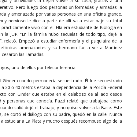
ogía y actividades la dejan volver a su casa, gracias a una
perativo. Pero luego dos personas uniformadas y armadas la
gada y amenazada por varias personas en una oficina grande.
 nervioso le dice a partir de allí va a estar bajo su total
prácticamente vivió con él. Ella era estudiante de Biología en
n la JUP. “En la familia hubo secuelas de todo tipo, dejé la
 relató. Empezó a estudiar enfermería y el psiquiatra de la
elefónicas amenazantes y su hermano fue a ver a Martinez
o cesaron las llamadas.
tigos, uno de ellos por teleconferencia.
el Ginder cuando permanecía secuestrado. Él fue secuestrado
; a 30 o 40 metros estaba la dependencia de la Policía Federal
cto con Ginder que estaba en el calabozo de al lado desde
ad y personas que conocía. Pazzi relató que trabajaba como
uando salió dejó el trabajo, y no quiso volver a la Base. Este
, se cortó el diálogo con su padre, quedó en la calle. Nunca
ue a estudiar a La Plata y mucho después recompuso algo de la