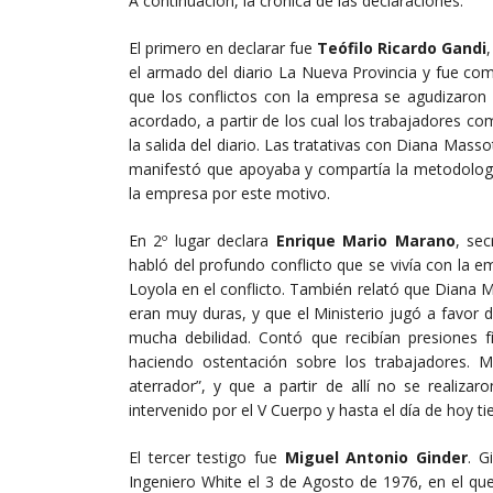
A continuación, la crónica de las declaraciones:
El primero en declarar fue
Teófilo Ricardo Gandi
el armado del diario La Nueva Provincia y fue co
que los conflictos con la empresa se agudizaron 
acordado, a partir de los cual los trabajadores co
la salida del diario. Las tratativas con Diana Massot
manifestó que apoyaba y compartía la metodología
la empresa por este motivo.
En 2º lugar declara
Enrique Mario Marano
, sec
habló del profundo conflicto que se vivía con la e
Loyola en el conflicto. También relató que Diana M
eran muy duras, y que el Ministerio jugó a favor 
mucha debilidad. Contó que recibían presiones 
haciendo ostentación sobre los trabajadores. 
aterrador”, y que a partir de allí no se realiza
intervenido por el V Cuerpo y hasta el día de hoy tien
El tercer testigo fue
Miguel Antonio Ginder
. G
Ingeniero White el 3 de Agosto de 1976, en el qu