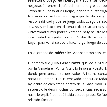
Prefectura. Luego de interrogarla sobre su ideol
negociación entre el jefe del hermano y el del o
llevan de su casa al V Cuerpo, donde fue interro
Nuevamente su hermano logra que la liberen y muy
responsabilidad y que se juega todo. Luego de eso 
la UNS y militaba en el centro de Estudiantes y e
Universidad y mis padres estaban muy asustados”,
Universidad la ayudó mucho. Recibía llamadas t
Loydi, para ver si se podía hacer algo, luego de es
En la jornada del
miércoles 29
declararon seis tes
El primero fue
Julio César Pazzi
, que vio a Migu
por la Armada en Punta Alta y lo llevan al Puesto 1
donde permanecen secuestrados. Allí toma conta
hacía un tiempo. Fue interrogado por su activid
ayudante de carpintería dentro de la Base Naval. C
secuestro le dejó muchas consecuencias: rechazos
nadie le explicó por qué había estado preso. Se f
relación familiar.