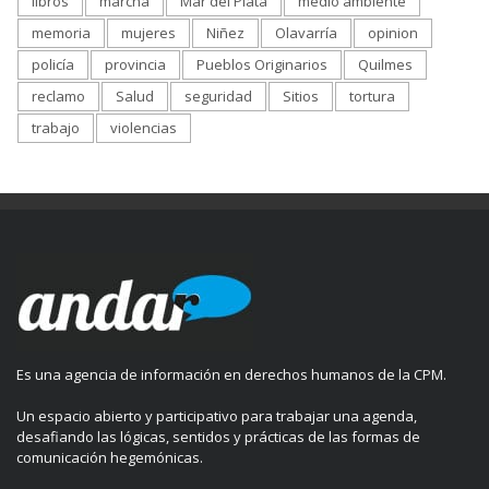
libros
marcha
Mar del Plata
medio ambiente
memoria
mujeres
Niñez
Olavarría
opinion
policía
provincia
Pueblos Originarios
Quilmes
reclamo
Salud
seguridad
Sitios
tortura
trabajo
violencias
Es una agencia de información en derechos humanos de la CPM.
Un espacio abierto y participativo para trabajar una agenda,
desafiando las lógicas, sentidos y prácticas de las formas de
comunicación hegemónicas.