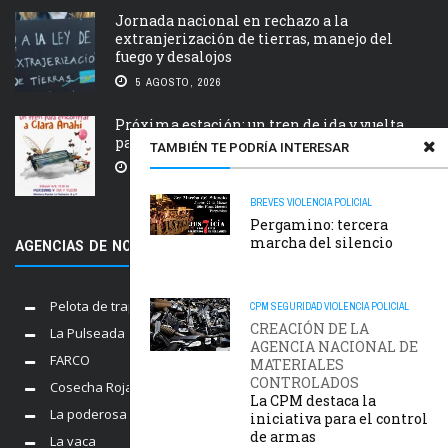
Jornada nacional en rechazo a la
extranjerización de tierras, manejo del
fuego y desalojos
5 AGOSTO, 2026
Próxima estación: un tren de ida y vuelta
para Clara Anahí
TAMBIÉN TE PODRÍA INTERESAR
5 AGOSTO, 2026
BREVES
VIOLENCIA POLICIAL
Pergamino: tercera
marcha del silencio
AGENCIAS DE NOTICIAS AMIGAS
Pelota de trapo
CPM
SEGURIDAD
VIOLENCIA POLICIAL
CREACIÓN DE LA
La Pulseada
AGENCIA NACIONAL DE
FARCO
MATERIALES
CONTROLADOS
Cosecha Roja
La CPM destaca la
La poderosa
iniciativa para el control
de armas
La vaca