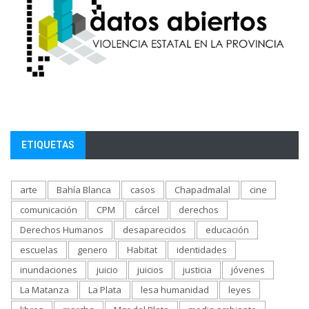
ETIQUETAS
arte
Bahía Blanca
casos
Chapadmalal
cine
comunicación
CPM
cárcel
derechos
Derechos Humanos
desaparecidos
educación
escuelas
genero
Habitat
identidades
inundaciones
juicio
juicios
justicia
jóvenes
La Matanza
La Plata
lesa humanidad
leyes