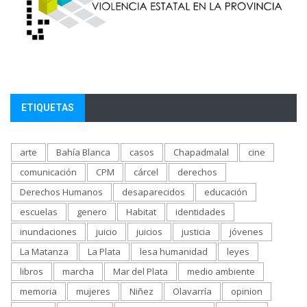
ETIQUETAS
arte
Bahía Blanca
casos
Chapadmalal
cine
comunicación
CPM
cárcel
derechos
Derechos Humanos
desaparecidos
educación
escuelas
genero
Habitat
identidades
inundaciones
juicio
juicios
justicia
jóvenes
La Matanza
La Plata
lesa humanidad
leyes
libros
marcha
Mar del Plata
medio ambiente
memoria
mujeres
Niñez
Olavarría
opinion