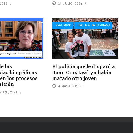
 2019
18 JULIO, 2024
SEGURIDAD
USO LETAL DE LA FUERZA
de las
El policía que le disparó a
ias biográficas
Juan Cruz Leal ya había
en los procesos
matado otro joven
misión
4 MAYO, 2026
MBRE, 2021