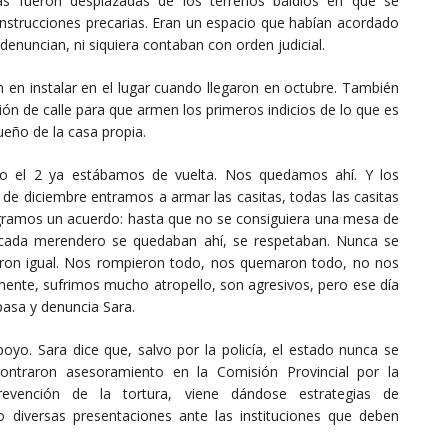
as fueron desplazadas de los terrenos baldíos en que se
strucciones precarias. Eran un espacio que habían acordado
denuncian, ni siquiera contaban con orden judicial.
en instalar en el lugar cuando llegaron en octubre. También
ción de calle para que armen los primeros indicios de lo que es
ueño de la casa propia.
ro el 2 ya estábamos de vuelta. Nos quedamos ahí. Y los
 de diciembre entramos a armar las casitas, todas las casitas
logramos un acuerdo: hasta que no se consiguiera una mesa de
r cada merendero se quedaban ahí, se respetaban. Nunca se
caron igual. Nos rompieron todo, nos quemaron todo, no nos
emente, sufrimos mucho atropello, son agresivos, pero ese día
pasa y denuncia Sara.
oyo. Sara dice que, salvo por la policía, el estado nunca se
ncontraron asesoramiento en la Comisión Provincial por la
ención de la tortura, viene dándose estrategias de
 diversas presentaciones ante las instituciones que deben