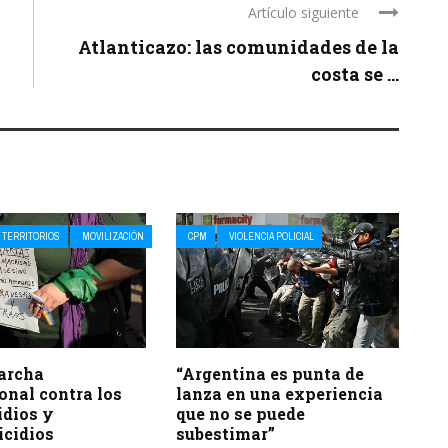
Artículo siguiente
Atlanticazo: las comunidades de la
costa se ...
 TERRITORIOS
MOVILIZACIÓN
CPM
VIOLENCIA POLICIAL
archa
“Argentina es punta de
onal contra los
lanza en una experiencia
idios y
que no se puede
icidios
subestimar”