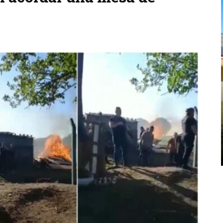
CPM
EDUCACIÓN Y CULTURA
CICLO DE CONVERSATORIOS EN LA
BIBLIOTECA DE LA CPM
RELATOS ...
La Comisión Provincial por la Memoria (CPM), el
departamento de Letras de la Facultad de
Humanidades de la Universidad Nacional de La
Plata (UNLP) e H.I.J.O.S. regional La Plata
realizaron ...