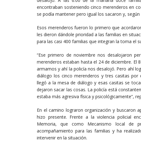
desalojo. A las 6:00 de la mañana doce famili
encontraban sosteniendo cinco merenderos en con
se podía mantener pero igual los sacaron y, según 
Esos merenderos fueron lo primero que acordaron 
les dieron dándole prioridad a las familias en situa
para las casi 400 familias que integran la toma el s
“Ese primero de noviembre nos desalojaron pe
merenderos estaban hasta el 24 de diciembre. El 8
armamos y ahí la policía nos desalojó. Pero ahí 
diálogo los cinco merenderos y tres casitas po
llegó a la mesa de diálogo y esas casitas se to
dejaron sacar las cosas. La policía está constant
estaba más agresiva física y psicológicamente”, re
En el camino lograron organización y buscaron ap
hizo presente. Frente a la violencia policial e
Memoria, que como Mecanismo local de prev
acompañamiento para las familias y ha realizado
intervenir en la situación.