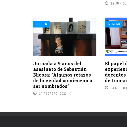
24 JUNIO,
JUSTICIA
MEMORIA
Jornada a 9 años del
El papel 
asesinato de Sebastián
experienc
Nicora: “Algunos retazos
docentes 
de la verdad comienzan a
de trans
ser nombrados”
23 SEPTIE
14 FEBRERO, 2022