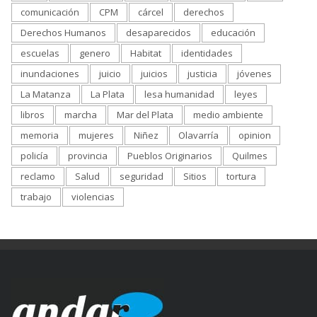
comunicación
CPM
cárcel
derechos
Derechos Humanos
desaparecidos
educación
escuelas
genero
Habitat
identidades
inundaciones
juicio
juicios
justicia
jóvenes
La Matanza
La Plata
lesa humanidad
leyes
libros
marcha
Mar del Plata
medio ambiente
memoria
mujeres
Niñez
Olavarría
opinion
policía
provincia
Pueblos Originarios
Quilmes
reclamo
Salud
seguridad
Sitios
tortura
trabajo
violencias