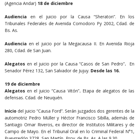
(Agencia Andar)
18 de diciembre
Audiencia
en el juicio por la Causa “Sheraton”. En los
Tribunales Federales de Avenida Comodoro Py 2002, Cdad. de
Bs. As.
Audiencia
en el juicio por la Megacausa II. En Avenida Rioja
280, Cdad. de San Juan.
Alegatos
en el juicio por la Causa “Casos de San Pedro”
.
En
Senador Pérez 132, San Salvador de Jujuy.
Desde las 16.
19 de diciembre
Alegatos
en el juicio “Causa Vitón”
.
Etapa de alegatos de las
defensas. Cdad. de Neuquén.
Inicio
del juicio “Causa Ford”. Serán juzgados dos gerentes de la
automotriz Pedro Müller y Héctor Francisco Sibilla, además de
Santiago Omar Riveros, ex director de Institutos Militares y de
Campo de Mayo. En el Tribunal Oral en lo Criminal Federal N°1,
Pueyrredón 3728, San Martín, Prov. de Bs. As. A las 9.30.