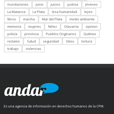
inundaciones
juicio
juicios
justicia
jóvenes
La Matanza
La Plata
lesa humanidad
leyes
libros
marcha
Mar del Plata
medio ambiente
memoria
mujeres
Niñez
Olavarría
opinion
policía
provincia
Pueblos Originarios
Quilmes
reclamo
Salud
seguridad
Sitios
tortura
trabajo
violencias
Es una agencia de información en derechos humanos de la CPM.