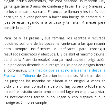
niegan incluso defensoras, me está pasando un montón. Hay
gente que tiene 3 años de condena y llevan 1 año y 6 meses y
no los mandan a su casa. Entonces te llaman y les tenés que
decir ‘¿en qué varía ponerte a hacer una huelga de hambre si el
juez te está negando ir a tu casa y te faltan 4 meses para
cumplir la pena’?”.
Para los y las presas y sus familias, los escritos y recursos
judiciales son una de las pocas herramientas a las que recurrir
pero siempre insuficientes e ineficaces para conseguir
resultados concretos y efectivos. El 8 de abril el máximo tribunal
penal de la Provincia resolvió otorgar medidas de morigeración
a la población detenida que integre los grupos de riesgos frente
al coronavirus,
una medida que se apeló a la semana desde la
Fiscalía del Tribunal
de Casación bonaerense. Mientras, desde
los juzgados las medidas se dilatan o se niegan. A veces se
dicta una prisión domiciliaria pero no hay pulsera o tobillera, o
no está el estudio socio–ambiental del lugar en el que va a vivir,
las notificaciones tardan o no llegan y eso significa que la
morigeración no se cumple.