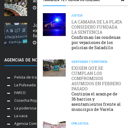
acelere el juicio Saint Amant IV
5 AGOSTO, 2026
JUSTICIA
LA CÁMARA DE LA PLATA
Jornada nacional en rechazo a la
CONSIDERÓ FUNDADA
extranjerización de tierras, manejo del
LA SENTENCIA
fuego y desalojos
Confirman las condenas
por vejaciones de los
5 AGOSTO, 2026
policías de Saladillo
AGENCIAS DE NOTICIAS AMIGAS
IDENTIDADES Y TERRITORIOS
EXIGEN QUE SE
CUMPLAN LOS
Pelota de trapo
COMPROMISOS
ASUMIDOS EN FEBRERO
La Pulseada
PASADO
FARCO
Continúa el acampe de
36 barrios y
Cosecha Roja
asentamientos frente al
La poderosa
municipio de Varela
La vaca
Agencia Comunica
CPM
JUSTICIA