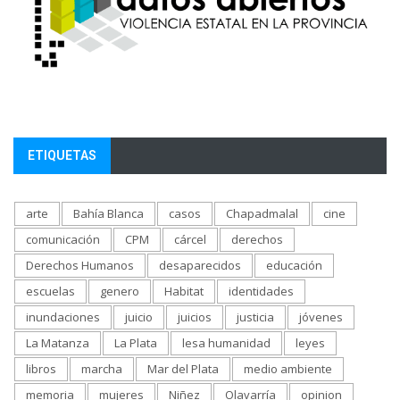
ETIQUETAS
arte
Bahía Blanca
casos
Chapadmalal
cine
comunicación
CPM
cárcel
derechos
Derechos Humanos
desaparecidos
educación
escuelas
genero
Habitat
identidades
inundaciones
juicio
juicios
justicia
jóvenes
La Matanza
La Plata
lesa humanidad
leyes
libros
marcha
Mar del Plata
medio ambiente
memoria
mujeres
Niñez
Olavarría
opinion