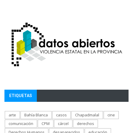
ETIQUETAS
arte
Bahía Blanca
casos
Chapadmalal
cine
comunicación
CPM
cárcel
derechos
Derechos Humanos
desaparecidos
educación