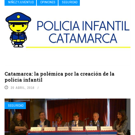
NIÑEZ Y JUVENTUD
OPINIONES
SEGURIDAD
Catamarca: la polémica por la creación de la
policía infantil
20 ABRIL, 2016
SEGURIDAD