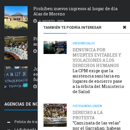
Prohíben nuevos ingresos al hogar de día
Alas de Moreno
5 AGOSTO, 2026
TAMBIÉN TE PODRÍA INTERESAR
Piden que el Tribunal Federal 2 de Rosario
acelere el juicio Saint Amant IV
ENCIERRO
SALUD
DENUNCIA POR
5 AGOSTO, 2026
MUERTES EVITABLES Y
VIOLACIONES A LOS
DERECHOS HUMANOS
Jornada nacional en rechazo a la
La CPM exige que la
extranjerización de tierras, manejo del
asistencia sanitaria en
fuego y desalojos
lugares de encierro pase
a la órbita del Ministerio
5 AGOSTO, 2026
de Salud
AGENCIAS DE NOTICIAS AMIGAS
JUSTICIA
MOVILIZACIÓN
DERECHO A LA
PROTESTA
Pelota de trapo
“Caminata de las velas”
por el Garrahan: habeas
La Pulseada