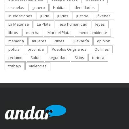
escuelas
genero
Habitat
identidades
inundaciones
juicio
juicios
justicia
jóvenes
La Matanza
La Plata
lesa humanidad
leyes
libros
marcha
Mar del Plata
medio ambiente
memoria
mujeres
Niñez
Olavarría
opinion
policía
provincia
Pueblos Originarios
Quilmes
reclamo
Salud
seguridad
Sitios
tortura
trabajo
violencias