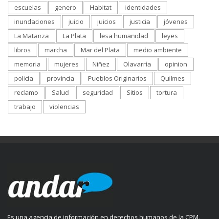
escuelas
genero
Habitat
identidades
inundaciones
juicio
juicios
justicia
jóvenes
La Matanza
La Plata
lesa humanidad
leyes
libros
marcha
Mar del Plata
medio ambiente
memoria
mujeres
Niñez
Olavarría
opinion
policía
provincia
Pueblos Originarios
Quilmes
reclamo
Salud
seguridad
Sitios
tortura
trabajo
violencias
Es una agencia de información en derechos humanos de la CPM.