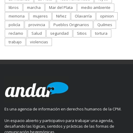
libros
marcha
Mar del Plata
medio ambiente
memoria
mujeres
Niñez
Olavarría
opinion
policía
provincia
Pueblos Originarios
Quilmes
reclamo
Salud
seguridad
Sitios
tortura
trabajo
violencias
Es una agencia de información en derechos humanos de la CPM.
Un espacio abierto y participativo para trabajar una agenda,
desafiando las lógicas, sentidos y prácticas de las formas de
comunicación hegemónicas.