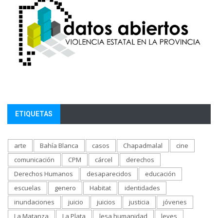
ETIQUETAS
arte
Bahía Blanca
casos
Chapadmalal
cine
comunicación
CPM
cárcel
derechos
Derechos Humanos
desaparecidos
educación
escuelas
genero
Habitat
identidades
inundaciones
juicio
juicios
justicia
jóvenes
La Matanza
La Plata
lesa humanidad
leyes