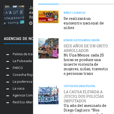
Jornada nacional en rechazo a la
extranjerización de tierras, manejo del
NIÑEZ Y JUVENTUD
fuego y desalojos
Se realizará un
encuentro nacional de
5 AGOSTO, 2026
niñez
AGENCIAS DE NOTICIAS AMIGAS
GÉNERO
JUSTICIA
MOVILIZACIÓN
SEIS AÑOS DE UN GRITO
ARROLLADOR
Pelota de trapo
Ni Una Menos: cada 25
horas se produce una
La Pulseada
muerte violenta de
FARCO
mujeres, niñas, travestis
o personas trans
Cosecha Roja
La poderosa
JUSTICIA
VIOLENCIA POLICIAL
La vaca
LA CAUSA ELEVADA A
Agencia Comunica
JUICIO, DOS POLICÍAS
IMPUTADOS
Red Eco Alternativo
Un año del asesinato de
Diego Cagliero: “Nos