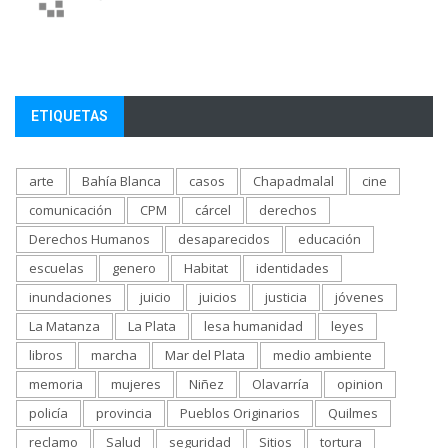
ETIQUETAS
arte
Bahía Blanca
casos
Chapadmalal
cine
comunicación
CPM
cárcel
derechos
Derechos Humanos
desaparecidos
educación
escuelas
genero
Habitat
identidades
inundaciones
juicio
juicios
justicia
jóvenes
La Matanza
La Plata
lesa humanidad
leyes
libros
marcha
Mar del Plata
medio ambiente
memoria
mujeres
Niñez
Olavarría
opinion
policía
provincia
Pueblos Originarios
Quilmes
reclamo
Salud
seguridad
Sitios
tortura