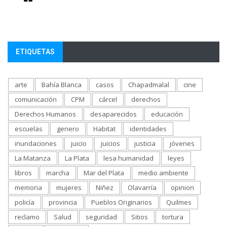
ETIQUETAS
arte
Bahía Blanca
casos
Chapadmalal
cine
comunicación
CPM
cárcel
derechos
Derechos Humanos
desaparecidos
educación
escuelas
genero
Habitat
identidades
inundaciones
juicio
juicios
justicia
jóvenes
La Matanza
La Plata
lesa humanidad
leyes
libros
marcha
Mar del Plata
medio ambiente
memoria
mujeres
Niñez
Olavarría
opinion
policía
provincia
Pueblos Originarios
Quilmes
reclamo
Salud
seguridad
Sitios
tortura