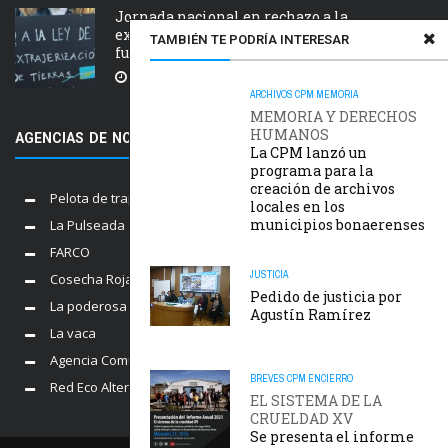
Jornada nacional en rechazo a la
extranjerización de tierras, manejo del
TAMBIÉN TE PODRÍA INTERESAR
fuego y desalojos
5 AGOSTO, 2026
ARCHIVOS
CPM
MEMORIA
MEMORIA Y DERECHOS
HUMANOS
AGENCIAS DE NOTICIAS AMIGAS
La CPM lanzó un
programa para la
creación de archivos
Pelota de trapo
locales en los
municipios bonaerenses
La Pulseada
FARCO
JUSTICIA
Cosecha Roja
Pedido de justicia por
La poderosa
Agustín Ramírez
La vaca
Agencia Comunica
BREVES
CPM
ENCIERRO
Red Eco Alternativo
EL SISTEMA DE LA
CRUELDAD XV
Se presenta el informe