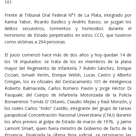
101.
Frente al Tribunal Oral Federal N°1 de La Plata, integrado por
Karina Yabor, Ricardo Basílico y Andrés Basso, se juzgan los
delitos secuestros, tormentos y homicidios durante el
terrorismo de Estado perpetrados en estos CCD, que tuvieron
como víctimas a 294 personas.
El juicio comenzó hace más de dos años y hoy quedan 14 de
los 18 imputados: se trata de los ex miembros de la plana
mayor del Regimiento de Infantería 7 Rubén Sánchez, Enrique
Cicciari, Ismael Verón, Enrique Welsh, Lucas Castro y Alberto
Crinigan, los ex oficiales del Destacamento 101 de Inteligencia
Roberto Balmaceda, Carlos Romero Pavón y Jorge Héctor Di
Pasquale; del Cuerpo de Infantería Motorizada de la Policía
Bonaerense Tomás D’ Ottavio, Claudio Mejías y Raúl Monzón, y
los civiles Carlos “Indio” Castillo, integrante del grupo de tareas
parapolicial Concentración Nacional Universitaria (CNU) durante
los años previos al golpe de Estado de marzo de 1976,
y Jaime
Lamont Smart, quien fuera ministro de Gobierno de facto de la
Provincia. Finalizada la última feria judicial, se retomaron las