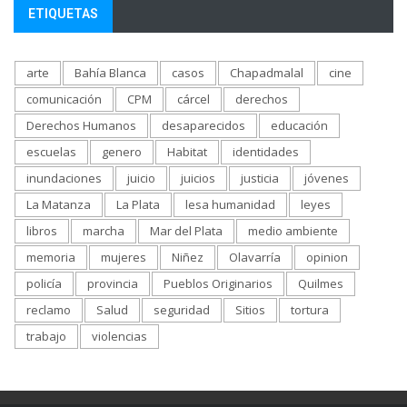
ETIQUETAS
arte
Bahía Blanca
casos
Chapadmalal
cine
comunicación
CPM
cárcel
derechos
Derechos Humanos
desaparecidos
educación
escuelas
genero
Habitat
identidades
inundaciones
juicio
juicios
justicia
jóvenes
La Matanza
La Plata
lesa humanidad
leyes
libros
marcha
Mar del Plata
medio ambiente
memoria
mujeres
Niñez
Olavarría
opinion
policía
provincia
Pueblos Originarios
Quilmes
reclamo
Salud
seguridad
Sitios
tortura
trabajo
violencias