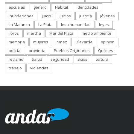
escuelas
genero
Habitat
identidades
inundaciones
juicio
juicios
justicia
jóvenes
La Matanza
La Plata
lesa humanidad
leyes
libros
marcha
Mar del Plata
medio ambiente
memoria
mujeres
Niñez
Olavarría
opinion
policía
provincia
Pueblos Originarios
Quilmes
reclamo
Salud
seguridad
Sitios
tortura
trabajo
violencias