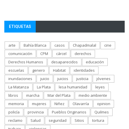
ETIQUETAS
arte
Bahía Blanca
casos
Chapadmalal
cine
comunicación
CPM
cárcel
derechos
Derechos Humanos
desaparecidos
educación
escuelas
genero
Habitat
identidades
inundaciones
juicio
juicios
justicia
jóvenes
La Matanza
La Plata
lesa humanidad
leyes
libros
marcha
Mar del Plata
medio ambiente
memoria
mujeres
Niñez
Olavarría
opinion
policía
provincia
Pueblos Originarios
Quilmes
reclamo
Salud
seguridad
Sitios
tortura
trabajo
violencias