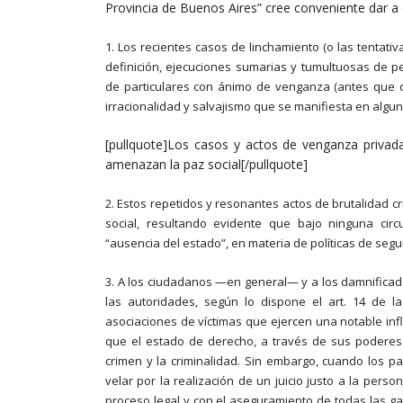
Provincia de Buenos Aires” cree conveniente dar a
1. Los recientes casos de linchamiento (o las tentati
definición, ejecuciones sumarias y tumultuosas de 
de particulares con ánimo de venganza (antes que de 
irracionalidad y salvajismo que se manifiesta en alg
[pullquote]Los casos y actos de venganza priva
amenazan la paz social[/pullquote]
2. Estos repetidos y resonantes actos de brutalidad c
social, resultando evidente que bajo ninguna cir
“ausencia del estado”, en materia de políticas de segu
3. A los ciudadanos —en general— y a los damnificad
las autoridades, según lo dispone el art. 14 de la
asociaciones de víctimas que ejercen una notable infl
que el estado de derecho, a través de sus poderes r
crimen y la criminalidad. Sin embargo, cuando los p
velar por la realización de un juicio justo a la per
proceso legal y con el aseguramiento de todas las gar