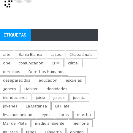
ETIQUETAS
arte
Bahía Blanca
casos
Chapadmalal
cine
comunicación
CPM
cárcel
derechos
Derechos Humanos
desaparecidos
educación
escuelas
genero
Habitat
identidades
inundaciones
juicio
juicios
justicia
jóvenes
La Matanza
La Plata
lesa humanidad
leyes
libros
marcha
Mar del Plata
medio ambiente
memoria
mujeres
Niñez
Olavarría
opinion