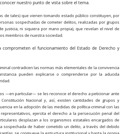
 conocer nuestro punto de vista sobre el tema.
vas de tales) que vienen tomando estado público constituyen, por
personas sospechadas de cometer delitos, realizadas por grupos
justicia, ni siquiera por mano propia), que revelan el nivel de
unos miembros de nuestra sociedad.
da comprometen el funcionamiento del Estado de Derecho y
riminal contradicen las normas más elementales de la convivencia
cunstancia pueden explicarse o comprenderse por la aducida
ridad.
os —en particular— se les reconoce el derecho a peticionar ante
 Constitución Nacional y, así, existen cantidades de grupos y
uencia en la adopción de las medidas de política-criminal con las
epresentativos, ejercita el derecho a la persecución penal del
articulares desplazan a los organismos estatales encargados de
sona sospechada de haber cometido un delito, a través del debido
antías, se conmueve la estructura institucional y hasta la propia