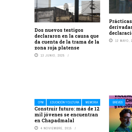
Prácticas
derivadas
Dos nuevos testigos
declarac
declararon en la causa que
da cuenta de la trama de la
12 MAYO, 
zona roja platense
13 JUNIO, 2025
CPM
EDUCACIÓN Y CULTURA
MEMORIA
BREVES
Construir futuro: más de 12
mil jóvenes se encuentran
en Chapadmalal
4 NOVIEMBRE, 2015