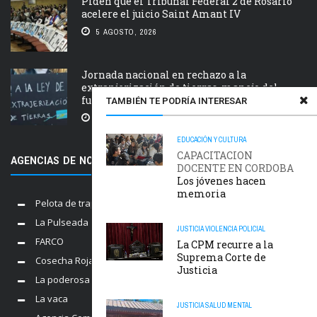
Piden que el Tribunal Federal 2 de Rosario
acelere el juicio Saint Amant IV
5 AGOSTO, 2026
Jornada nacional en rechazo a la
extranjerización de tierras, manejo del
fuego y desalojos
TAMBIÉN TE PODRÍA INTERESAR
5 AGOSTO, 2026
EDUCACIÓN Y CULTURA
CAPACITACION
AGENCIAS DE NOTICIAS AMIGAS
DOCENTE EN CORDOBA
Los jóvenes hacen
memoria
Pelota de trapo
La Pulseada
JUSTICIA
VIOLENCIA POLICIAL
FARCO
La CPM recurre a la
Suprema Corte de
Cosecha Roja
Justicia
La poderosa
La vaca
JUSTICIA
SALUD MENTAL