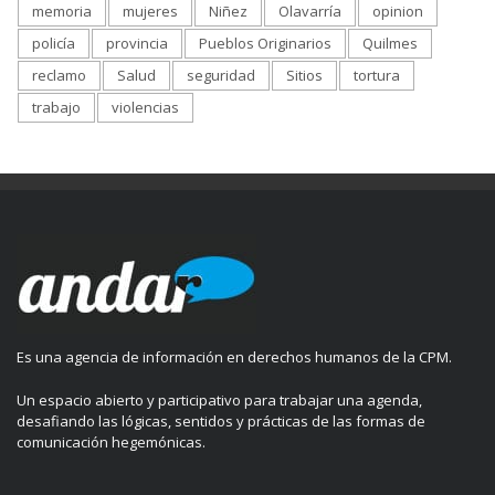
memoria
mujeres
Niñez
Olavarría
opinion
policía
provincia
Pueblos Originarios
Quilmes
reclamo
Salud
seguridad
Sitios
tortura
trabajo
violencias
Es una agencia de información en derechos humanos de la CPM.
Un espacio abierto y participativo para trabajar una agenda,
desafiando las lógicas, sentidos y prácticas de las formas de
comunicación hegemónicas.