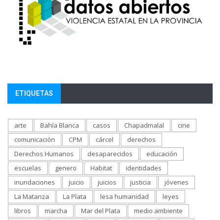
ETIQUETAS
arte
Bahía Blanca
casos
Chapadmalal
cine
comunicación
CPM
cárcel
derechos
Derechos Humanos
desaparecidos
educación
escuelas
genero
Habitat
identidades
inundaciones
juicio
juicios
justicia
jóvenes
La Matanza
La Plata
lesa humanidad
leyes
libros
marcha
Mar del Plata
medio ambiente