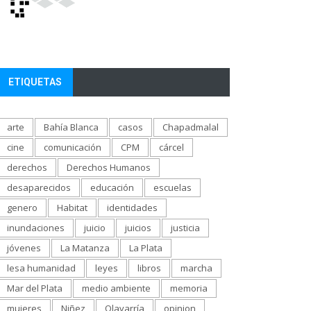
ETIQUETAS
arte
Bahía Blanca
casos
Chapadmalal
cine
comunicación
CPM
cárcel
derechos
Derechos Humanos
desaparecidos
educación
escuelas
genero
Habitat
identidades
inundaciones
juicio
juicios
justicia
jóvenes
La Matanza
La Plata
lesa humanidad
leyes
libros
marcha
Mar del Plata
medio ambiente
memoria
mujeres
Niñez
Olavarría
opinion