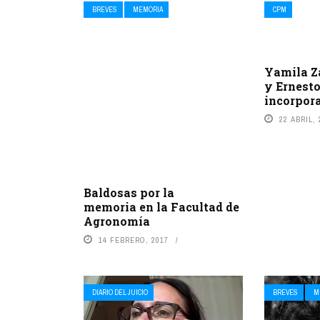
BREVES
MEMORIA
CPM
Yamila Z
y Ernest
incorpor
22 ABRIL, 
Baldosas por la
memoria en la Facultad de
Agronomía
14 FEBRERO, 2017
DIARIO DEL JUICIO
BREVES
M