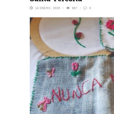
14 ENERO, 2026
667
0