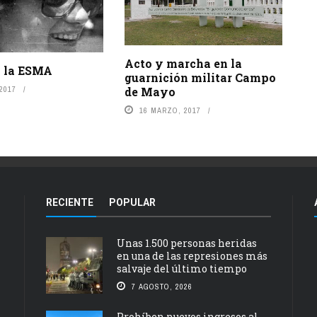
Acto y marcha en la
n la ESMA
guarnición militar Campo
 2017
de Mayo
16 MARZO, 2017
RECIENTE
POPULAR
Unas 1.500 personas heridas
en una de las represiones más
salvaje del último tiempo
7 AGOSTO, 2026
Prohíben nuevos ingresos al