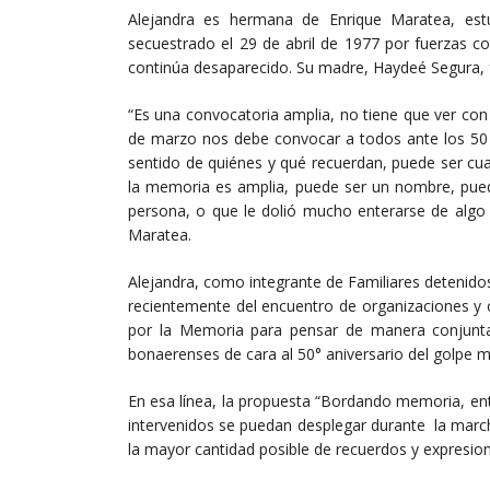
Alejandra es hermana de Enrique Maratea, est
secuestrado el 29 de abril de 1977 por fuerzas con
continúa desaparecido. Su madre, Haydeé Segura, 
“Es una convocatoria amplia, no tiene que ver con
de marzo nos debe convocar a todos ante los 50 a
sentido de quiénes y qué recuerdan, puede ser cua
la memoria es amplia, puede ser un nombre, pued
persona, o que le dolió mucho enterarse de algo e
Maratea.
Alejandra, como integrante de Familiares detenidos
recientemente del encuentro de organizaciones y 
por la Memoria para pensar de manera conjunta
bonaerenses de cara al 50° aniversario del golpe mi
En esa línea, la propuesta “Bordando memoria, ent
intervenidos se puedan desplegar durante la marc
la mayor cantidad posible de recuerdos y expresio