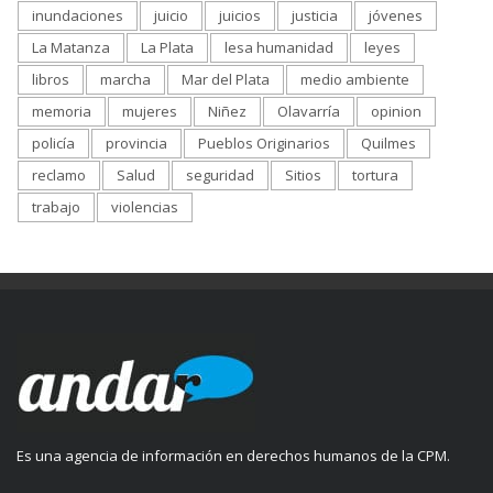
inundaciones
juicio
juicios
justicia
jóvenes
La Matanza
La Plata
lesa humanidad
leyes
libros
marcha
Mar del Plata
medio ambiente
memoria
mujeres
Niñez
Olavarría
opinion
policía
provincia
Pueblos Originarios
Quilmes
reclamo
Salud
seguridad
Sitios
tortura
trabajo
violencias
Es una agencia de información en derechos humanos de la CPM.